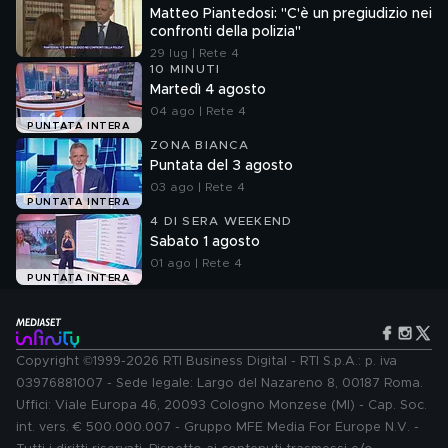
Matteo Piantedosi: "C'è un pregiudizio nei
confronti della polizia"
29 lug | Rete 4
10 MINUTI
Martedì 4 agosto
04 ago | Rete 4
PUNTATA INTERA
ZONA BIANCA
Puntata del 3 agosto
03 ago | Rete 4
PUNTATA INTERA
4 DI SERA WEEKEND
Sabato 1 agosto
01 ago | Rete 4
PUNTATA INTERA
Copyright ©1999-2026 RTI Business Digital - RTI S.p.A.: p. iva
03976881007 - Sede legale: Largo del Nazareno 8, 00187 Roma.
Uffici: Viale Europa 46, 20093 Cologno Monzese (MI) - Cap. Soc.
int. vers. € 500.000.007 - Gruppo MFE Media For Europe N.V. -