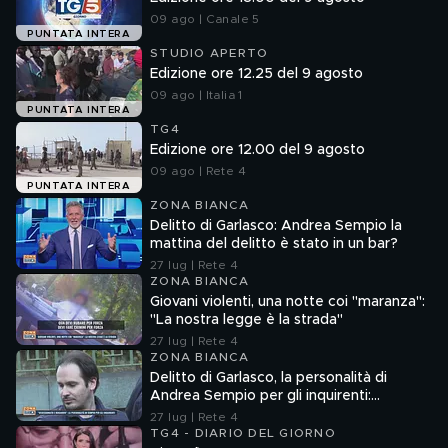
09 ago | Canale 5
PUNTATA INTERA
STUDIO APERTO
Edizione ore 12.25 del 9 agosto
09 ago | Italia 1
PUNTATA INTERA
TG4
Edizione ore 12.00 del 9 agosto
09 ago | Rete 4
PUNTATA INTERA
ZONA BIANCA
Delitto di Garlasco: Andrea Sempio la
mattina del delitto è stato in un bar?
27 lug | Rete 4
ZONA BIANCA
Giovani violenti, una notte coi "maranza":
"La nostra legge è la strada"
27 lug | Rete 4
ZONA BIANCA
Delitto di Garlasco, la personalità di
Andrea Sempio per gli inquirenti:
"Ossessionato e bugiardo"
27 lug | Rete 4
TG4 - DIARIO DEL GIORNO