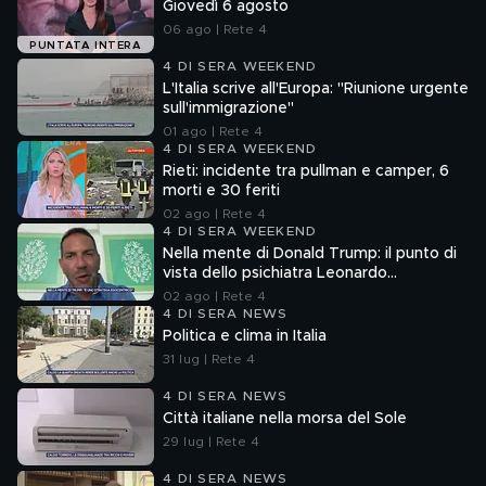
Giovedì 6 agosto
06 ago | Rete 4
PUNTATA INTERA
4 DI SERA WEEKEND
L'Italia scrive all'Europa: "Riunione urgente
sull'immigrazione"
01 ago | Rete 4
4 DI SERA WEEKEND
Rieti: incidente tra pullman e camper, 6
morti e 30 feriti
02 ago | Rete 4
4 DI SERA WEEKEND
Nella mente di Donald Trump: il punto di
vista dello psichiatra Leonardo
Mendolicchio
02 ago | Rete 4
4 DI SERA NEWS
Politica e clima in Italia
31 lug | Rete 4
4 DI SERA NEWS
Città italiane nella morsa del Sole
29 lug | Rete 4
4 DI SERA NEWS