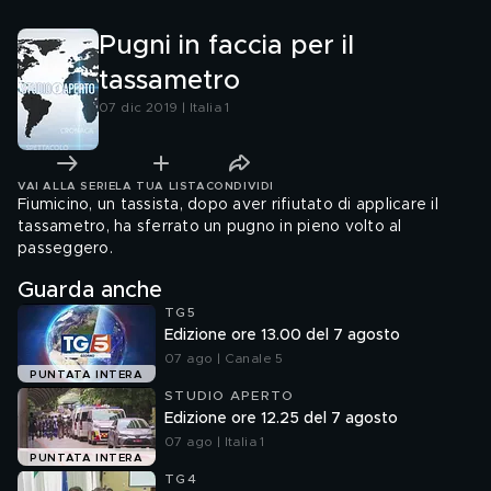
Pugni in faccia per il
tassametro
07 dic 2019 | Italia 1
VAI ALLA SERIE
LA TUA LISTA
CONDIVIDI
Fiumicino, un tassista, dopo aver rifiutato di applicare il
tassametro, ha sferrato un pugno in pieno volto al
passeggero.
Guarda anche
TG5
Edizione ore 13.00 del 7 agosto
07 ago | Canale 5
PUNTATA INTERA
STUDIO APERTO
Edizione ore 12.25 del 7 agosto
07 ago | Italia 1
PUNTATA INTERA
TG4