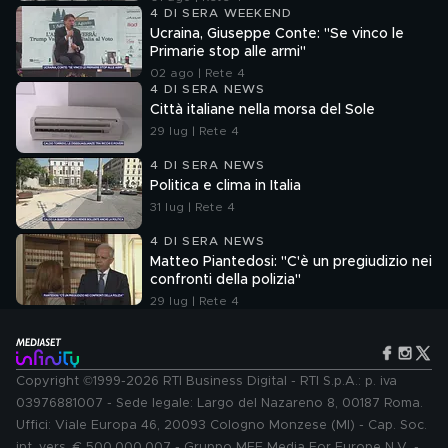
4 DI SERA WEEKEND
Ucraina, Giuseppe Conte: "Se vinco le
Primarie stop alle armi"
02 ago | Rete 4
4 DI SERA NEWS
Città italiane nella morsa del Sole
29 lug | Rete 4
4 DI SERA NEWS
Politica e clima in Italia
31 lug | Rete 4
4 DI SERA NEWS
Matteo Piantedosi: "C'è un pregiudizio nei
confronti della polizia"
29 lug | Rete 4
Copyright ©1999-2026 RTI Business Digital - RTI S.p.A.: p. iva
03976881007 - Sede legale: Largo del Nazareno 8, 00187 Roma.
Uffici: Viale Europa 46, 20093 Cologno Monzese (MI) - Cap. Soc.
int. vers. € 500.000.007 - Gruppo MFE Media For Europe N.V. -