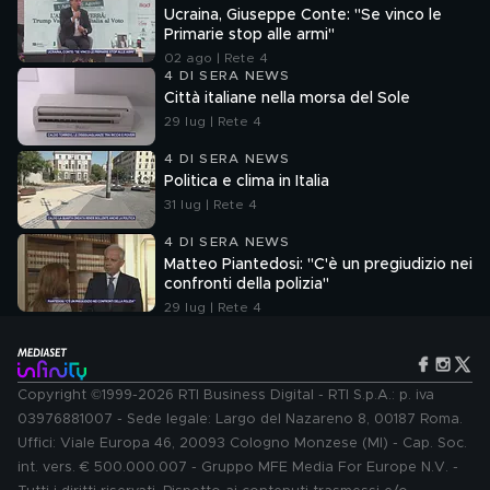
Ucraina, Giuseppe Conte: "Se vinco le
Primarie stop alle armi"
02 ago | Rete 4
4 DI SERA NEWS
Città italiane nella morsa del Sole
29 lug | Rete 4
4 DI SERA NEWS
Politica e clima in Italia
31 lug | Rete 4
4 DI SERA NEWS
Matteo Piantedosi: "C'è un pregiudizio nei
confronti della polizia"
29 lug | Rete 4
Copyright ©1999-2026 RTI Business Digital - RTI S.p.A.: p. iva
03976881007 - Sede legale: Largo del Nazareno 8, 00187 Roma.
Uffici: Viale Europa 46, 20093 Cologno Monzese (MI) - Cap. Soc.
int. vers. € 500.000.007 - Gruppo MFE Media For Europe N.V. -