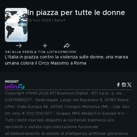
In piazza per tutte le donne
25 nov 2023 | Italia 1
VAI ALLA SERIE
LA TUA LISTA
CONDIVIDI
L'Italia in piazza contro la violenza sulle donne, una marea
umana colora il Circo Massimo a Roma
Copyright ©1999-2026 RTI Business Digital - RTI S.p.A.: p. iva
03976881007 - Sede legale: Largo del Nazareno 8, 00187 Roma.
Uffici: Viale Europa 46, 20093 Cologno Monzese (MI) - Cap. Soc.
int. vers. € 500.000.007 - Gruppo MFE Media For Europe N.V. -
Tutti i diritti riservati. Rispetto ai contenuti trasmessi e/o
riprodotti è vietata ogni utilizzazione funzionale
all'addestramento di sistemi di intelligenza artificiale generativa.