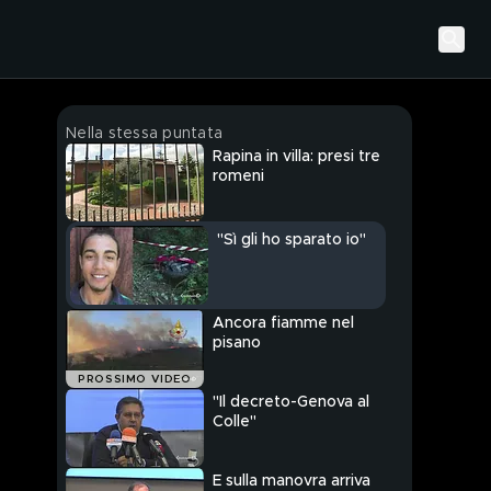
Nella stessa puntata
Rapina in villa: presi tre
romeni
"Sì gli ho sparato io"
Ancora fiamme nel
pisano
PROSSIMO VIDEO
"Il decreto-Genova al
Colle"
E sulla manovra arriva