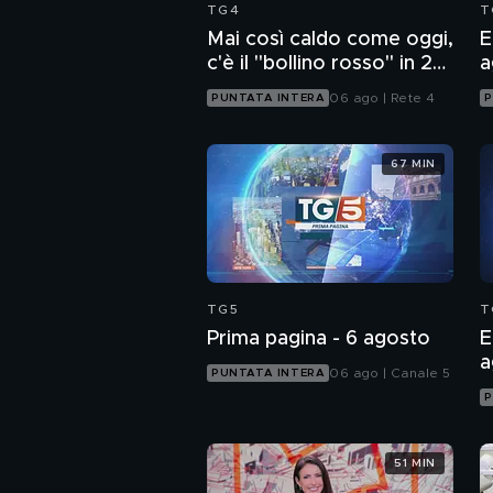
TG4
T
Mai così caldo come oggi,
E
c'è il "bollino rosso" in 27
a
città
06 ago | Rete 4
PUNTATA INTERA
P
67 MIN
TG5
T
Prima pagina - 6 agosto
E
a
06 ago | Canale 5
PUNTATA INTERA
P
51 MIN