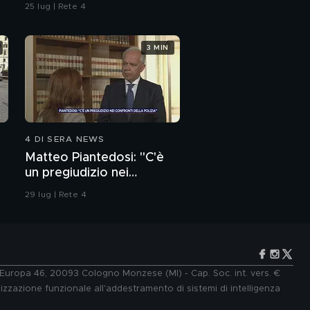
dell'ordine
25 lug | Rete 4
3 MIN
4 DI SERA NEWS
Matteo Piantedosi: "C'è
un pregiudizio nei
confronti della polizia"
29 lug | Rete 4
e Europa 46, 20093 Cologno Monzese (MI) - Cap. Soc. int. vers. €
lizzazione funzionale all'addestramento di sistemi di intelligenza