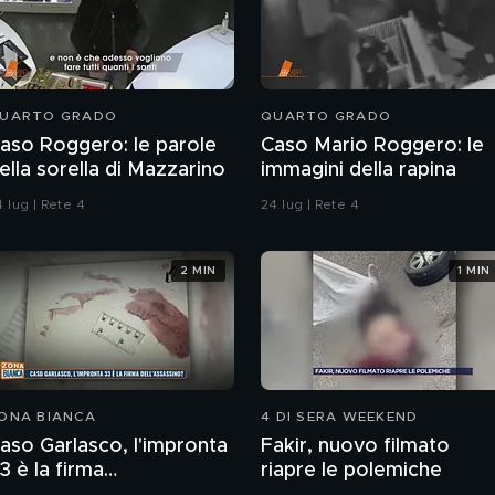
UARTO GRADO
QUARTO GRADO
aso Roggero: le parole
Caso Mario Roggero: le
ella sorella di Mazzarino
immagini della rapina
 lug | Rete 4
24 lug | Rete 4
2 MIN
1 MIN
ONA BIANCA
4 DI SERA WEEKEND
aso Garlasco, l'impronta
Fakir, nuovo filmato
3 è la firma
riapre le polemiche