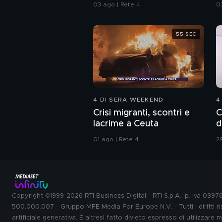
spazzatura
d
03 ago | Rete 4
0
55 SEC
4 DI SERA WEEKEND
4
Crisi migranti, scontri e
C
lacrime a Ceuta
d
01 ago | Rete 4
29
Copyright ©1999-2026 RTI Business Digital - RTI S.p.A.: p. iva 039
500.000.007 - Gruppo MFE Media For Europe N.V. - Tutti i diritti ris
artificiale generativa. È altresì fatto divieto espresso di utilizzare