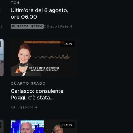
TG4
6
Ultim'ora del 6 agosto,
ore 06.00
 5
06 ago | Rete 4
PUNTATA INTERA
5 MIN
QUARTO GRADO
Garlasco: consulente
Poggi, c'è stata
contaminazione sulle
24 lug | Rete 4
unghie?
11 MIN