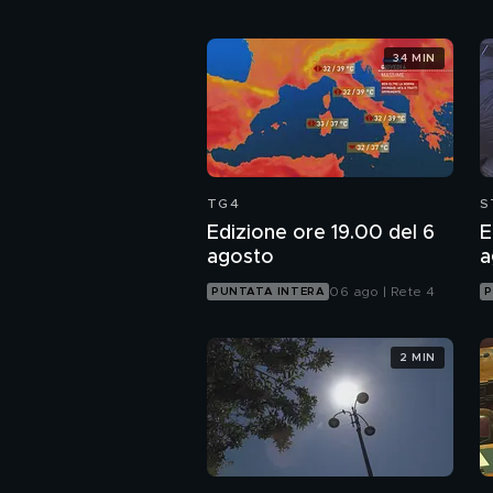
34 MIN
TG4
S
Edizione ore 19.00 del 6
E
agosto
a
06 ago | Rete 4
PUNTATA INTERA
P
2 MIN