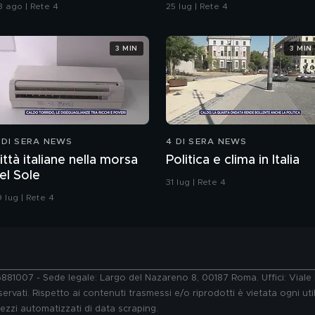
ell'assassino?
3 ago | Rete 4
25 lug | Rete 4
3 MIN
3 MIN
 DI SERA NEWS
4 DI SERA NEWS
ittà italiane nella morsa
Politica e clima in Italia
el Sole
31 lug | Rete 4
 lug | Rete 4
76881007 - Sede legale: Largo del Nazareno 8, 00187 Roma. Uffici: Vial
ervati. Rispetto ai contenuti trasmessi e/o riprodotti è vietata ogni uti
 mezzi automatizzati di data scraping.