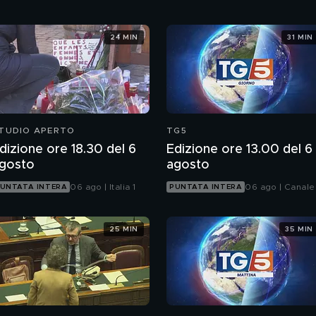
24 MIN
31 MIN
TUDIO APERTO
TG5
dizione ore 18.30 del 6
Edizione ore 13.00 del 6
gosto
agosto
06 ago | Italia 1
06 ago | Canale
UNTATA INTERA
PUNTATA INTERA
25 MIN
35 MIN