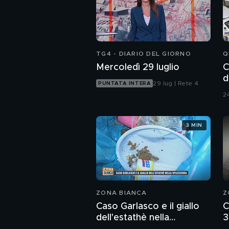
TG4 - DIARIO DEL GIORNO
Q
Mercoledì 29 luglio
C
d
29 lug | Rete 4
PUNTATA INTERA
24
3 MIN
ZONA BIANCA
Z
Caso Garlasco e il giallo
C
dell'estathè nella
3