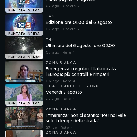
07 ago | Canale 5
PUNTATA INTERA
TG5
Edizione ore 01.00 del 6 agosto
07 ago | Canale 5
PUNTATA INTERA
TG4
Ultim'ora del 6 agosto, ore 02.00
07 ago | Rete 4
PUNTATA INTERA
ZONA BIANCA
Emergenza irregolari, l'Italia incalza
l'Europa: più controlli e rimpatri
06 ago | Rete 4
TG4 - DIARIO DEL GIORNO
Venerdì 7 agosto
07 ago | Rete 4
PUNTATA INTERA
ZONA BIANCA
I "maranza" non ci stanno: "Per noi vale
solo la legge della strada"
27 lug | Rete 4
ZONA BIANCA