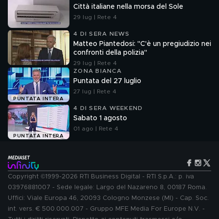
Città italiane nella morsa del Sole
29 lug | Rete 4
4 DI SERA NEWS
Matteo Piantedosi: "C'è un pregiudizio nei
confronti della polizia"
29 lug | Rete 4
ZONA BIANCA
Puntata del 27 luglio
27 lug | Rete 4
PUNTATA INTERA
4 DI SERA WEEKEND
Sabato 1 agosto
01 ago | Rete 4
PUNTATA INTERA
Copyright ©1999-2026 RTI Business Digital - RTI S.p.A.: p. iva
03976881007 - Sede legale: Largo del Nazareno 8, 00187 Roma.
Uffici: Viale Europa 46, 20093 Cologno Monzese (MI) - Cap. Soc.
int. vers. € 500.000.007 - Gruppo MFE Media For Europe N.V. -