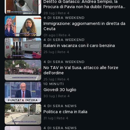
Delitto di Garlasco: Andrea Sempio, la
Procura di Pavia non ha dubbi: l'impronta
33 è la pistola fumante
28 lug | Rete 4
4 DI SERA WEEKEND
Immigrazione: aggiornamenti in diretta da
Ceuta
01 ago | Rete 4
4 DI SERA WEEKEND
Italiani in vacanza con il caro benzina
25 lug | Rete 4
4 DI SERA WEEKEND
No TAV in Val Susa, attacco alle forze
dell'ordine
25 lug | Rete 4
10 MINUTI
Giovedì 30 luglio
30 lug | Rete 4
PUNTATA INTERA
4 DI SERA NEWS
Politica e clima in Italia
31 lug | Rete 4
4 DI SERA NEWS