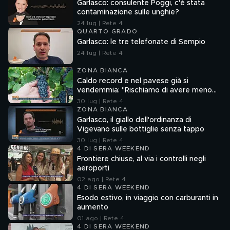
Garlasco: consulente Poggi, c'è stata
contaminazione sulle unghie?
24 lug | Rete 4
QUARTO GRADO
Garlasco: le tre telefonate di Sempio
24 lug | Rete 4
ZONA BIANCA
Caldo record e nel pavese già si
vendemmia: "Rischiamo di avere meno
vino"
30 lug | Rete 4
ZONA BIANCA
Garlasco, il giallo dell'ordinanza di
Vigevano sulle bottiglie senza tappo
30 lug | Rete 4
4 DI SERA WEEKEND
Frontiere chiuse, al via i controlli negli
aeroporti
02 ago | Rete 4
4 DI SERA WEEKEND
Esodo estivo, in viaggio con carburanti in
aumento
01 ago | Rete 4
4 DI SERA WEEKEND