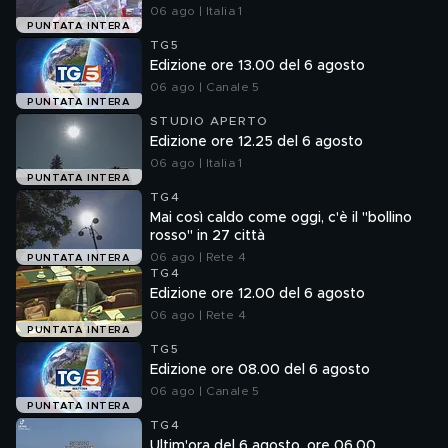
06 ago | Italia 1
PUNTATA INTERA
TG5
Edizione ore 13.00 del 6 agosto
06 ago | Canale 5
PUNTATA INTERA
STUDIO APERTO
Edizione ore 12.25 del 6 agosto
06 ago | Italia 1
PUNTATA INTERA
TG4
Mai così caldo come oggi, c'è il "bollino
rosso" in 27 città
06 ago | Rete 4
PUNTATA INTERA
TG4
Edizione ore 12.00 del 6 agosto
06 ago | Rete 4
PUNTATA INTERA
TG5
Edizione ore 08.00 del 6 agosto
06 ago | Canale 5
PUNTATA INTERA
TG4
Ultim'ora del 6 agosto, ore 06.00