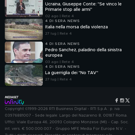
Ucraina, Giuseppe Conte: "Se vinco le
Primarie stop alle armi"
02 ago | Rete 4
4 DI SERA NEWS
Italia nella morsa della violenza
27 lug | Rete 4
4 DI SERA NEWS
Pedro Sanchez, paladino della sinistra
europea
03 ago | Rete 4
4 DI SERA NEWS
La guerriglia dei "No TAV"
27 lug | Rete 4
Copyright ©1999-2026 RTI Business Digital - RTI S.p.A.: p. iva
03976881007 - Sede legale: Largo del Nazareno 8, 00187 Roma.
Uffici: Viale Europa 46, 20093 Cologno Monzese (MI) - Cap. Soc.
int. vers. € 500.000.007 - Gruppo MFE Media For Europe N.V. -