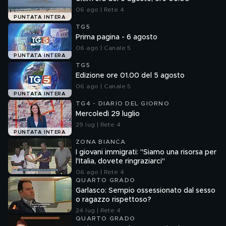
06 ago | Rete 4
PUNTATA INTERA
TG5
Prima pagina - 6 agosto
06 ago | Canale 5
PUNTATA INTERA
TG5
Edizione ore 01.00 del 5 agosto
06 ago | Canale 5
PUNTATA INTERA
TG4 - DIARIO DEL GIORNO
Mercoledì 29 luglio
29 lug | Rete 4
PUNTATA INTERA
ZONA BIANCA
I giovani immigrati: "Siamo una risorsa per
l'Italia, dovete ringraziarci"
06 ago | Rete 4
QUARTO GRADO
Garlasco: Sempio ossessionato dal sesso
o ragazzo rispettoso?
24 lug | Rete 4
QUARTO GRADO