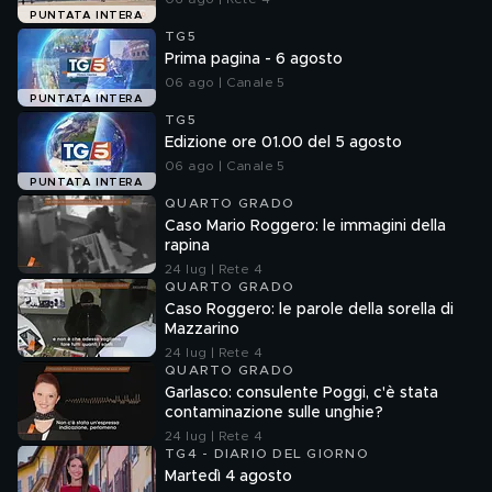
PUNTATA INTERA
TG5
Prima pagina - 6 agosto
06 ago | Canale 5
PUNTATA INTERA
TG5
Edizione ore 01.00 del 5 agosto
06 ago | Canale 5
PUNTATA INTERA
QUARTO GRADO
Caso Mario Roggero: le immagini della
rapina
24 lug | Rete 4
QUARTO GRADO
Caso Roggero: le parole della sorella di
Mazzarino
24 lug | Rete 4
QUARTO GRADO
Garlasco: consulente Poggi, c'è stata
contaminazione sulle unghie?
24 lug | Rete 4
TG4 - DIARIO DEL GIORNO
Martedì 4 agosto