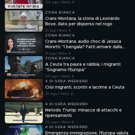
04 ago | Rete 4
PUNTATA INTERA
ZONA BIANCA
Crans-Montana, la storia di Leonardo
Bove, dato per disperso nel rogo
31 lug | Rete 4
ZONA BIANCA
Crans-Montana, audio choc di Jessica
Moretti: "I bengala? Fatti arrivare dalla
Francia"
31 lug | Rete 4
ZONA BIANCA
A Ceuta tra paura e rabbia, i migranti:
"Sognamo l'Europa"
03 ago | Rete 4
4 DI SERA WEEKEND
Crisi migranti, scontri e lacrime a Ceuta
01 ago | Rete 4
4 DI SERA WEEKEND
Metodo Trump: minacce di attacchi e
ripensamenti
02 ago | Rete 4
4 DI SERA WEEKEND
Emergenza immigrazione, l'Europa valuta