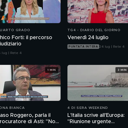
UARTO GRADO
TG4 - DIARIO DEL GIORNO
hico Forti: il percorso
Venerdì 24 luglio
iudiziario
24 lug | Rete 4
PUNTATA INTERA
 lug | Rete 4
1 MIN
3 MIN
ONA BIANCA
4 DI SERA WEEKEND
aso Roggero, parla il
L'Italia scrive all'Europa:
rocuratore di Asti: "Non
"Riunione urgente