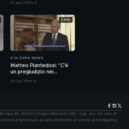
all'Iran"
01 ago | Rete 4
3 MIN
4 DI SERA NEWS
Matteo Piantedosi: "C'è
un pregiudizio nei
confronti della polizia"
29 lug | Rete 4
e Europa 46, 20093 Cologno Monzese (MI) - Cap. Soc. int. vers. €
lizzazione funzionale all'addestramento di sistemi di intelligenza