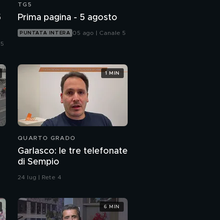
TG5
5
Prima pagina - 5 agosto
05 ago | Canale 5
PUNTATA INTERA
 5
1 MIN
QUARTO GRADO
Garlasco: le tre telefonate
di Sempio
24 lug | Rete 4
6 MIN