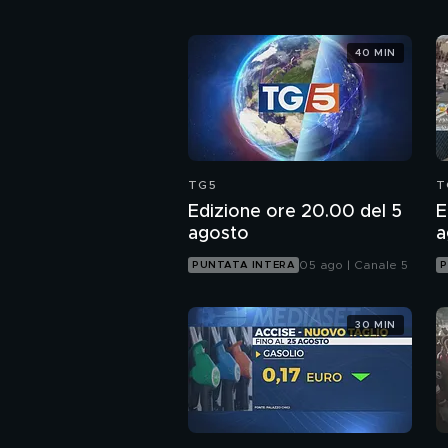
40 MIN
TG5
T
Edizione ore 20.00 del 5
E
agosto
a
05 ago | Canale 5
PUNTATA INTERA
P
30 MIN