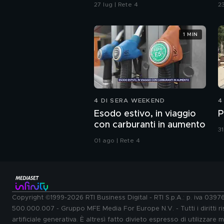
Sempio per gli inquirenti:
è
27 lug | Rete 4
23
"Ossessionato e
bugiardo"
1 MIN
4 DI SERA WEEKEND
4
Esodo estivo, in viaggio
P
con carburanti in aumento
31
01 ago | Rete 4
Copyright ©1999-2026 RTI Business Digital - RTI S.p.A.: p. iva 039
500.000.007 - Gruppo MFE Media For Europe N.V. - Tutti i diritti ris
artificiale generativa. È altresì fatto divieto espresso di utilizzare