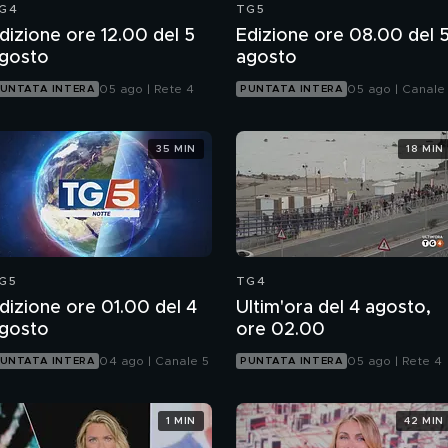
G4
TG5
dizione ore 12.00 del 5
Edizione ore 08.00 del 
gosto
agosto
05 ago | Rete 4
05 ago | Canale
UNTATA INTERA
PUNTATA INTERA
35 MIN
18 MIN
G5
TG4
dizione ore 01.00 del 4
Ultim'ora del 4 agosto,
gosto
ore 02.00
04 ago | Canale 5
05 ago | Rete 4
UNTATA INTERA
PUNTATA INTERA
1 MIN
42 MIN