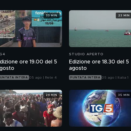
33 MIN
23 MIN
G4
STUDIO APERTO
dizione ore 19.00 del 5
Edizione ore 18.30 del 5
gosto
agosto
05 ago | Rete 4
05 ago | Italia 1
UNTATA INTERA
PUNTATA INTERA
24 MIN
35 MIN