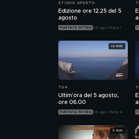
STUDIO APERTO
T
Edizione ore 12.25 del 5
E
agosto
a
05 ago | Italia 1
PUNTATA INTERA
P
19 MIN
TG4
T
Ultim'ora del 5 agosto,
E
ore 06.00
a
05 ago | Rete 4
PUNTATA INTERA
P
5 MIN