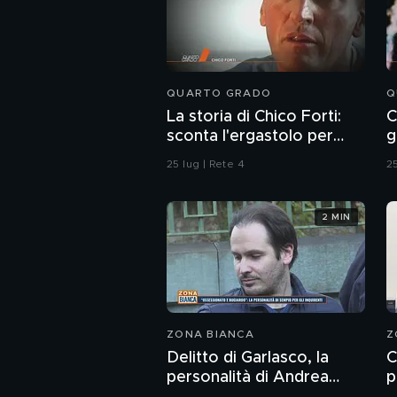
QUARTO GRADO
Q
La storia di Chico Forti:
C
sconta l'ergastolo per
g
omicidio
25 lug | Rete 4
25
2 MIN
ZONA BIANCA
Z
Delitto di Garlasco, la
C
personalità di Andrea
p