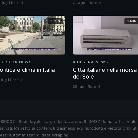
 stata legittima difesa"
sull'immigrazione"
 lug | Rete 4
01 ago | Rete 4
3 MIN
3 MIN
 DI SERA NEWS
4 DI SERA NEWS
olitica e clima in Italia
Città italiane nella morsa
del Sole
 lug | Rete 4
29 lug | Rete 4
76881007 - Sede legale: Largo del Nazareno 8, 00187 Roma. Uffici: Vial
ervati. Rispetto ai contenuti trasmessi e/o riprodotti è vietata ogni uti
 mezzi automatizzati di data scraping.