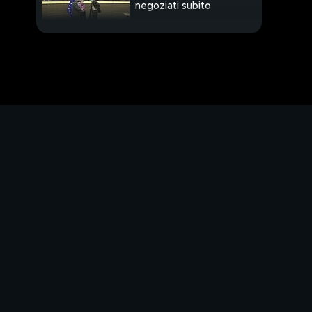
negoziati subito
Zelensky, Putin è il
nuovo Hitler
"La Nato voleva
attaccarci"