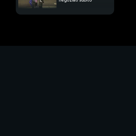
negoziati subito
Zelensky, Putin è il
nuovo Hitler
"La Nato voleva
attaccarci"