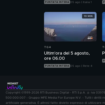
05 ago | Italia 1
PUNTATA INTERA
P
19 MIN
TG4
T
Ultim'ora del 5 agosto,
P
ore 06.00
P
05 ago | Rete 4
PUNTATA INTERA
Copyright ©1999-2026 RTI Business Digital - RTI S.p.A.: p. iva 039
500.000.007 - Gruppo MFE Media For Europe N.V. - Tutti i diritti ris
artificiale generativa. È altresì fatto divieto espresso di utilizzare