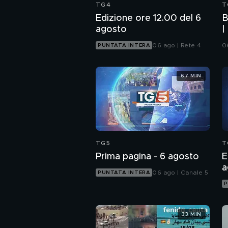
TG4
T
Edizione ore 12.00 del 6
B
agosto
|
U
06 ago | Rete 4
0
PUNTATA INTERA
67 MIN
TG5
T
Prima pagina - 6 agosto
E
a
06 ago | Canale 5
PUNTATA INTERA
P
33 MIN