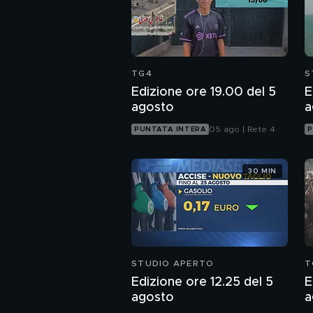
TG4
S
Edizione ore 19.00 del 5
E
agosto
a
05 ago | Rete 4
PUNTATA INTERA
P
30 MIN
STUDIO APERTO
T
Edizione ore 12.25 del 5
E
agosto
a