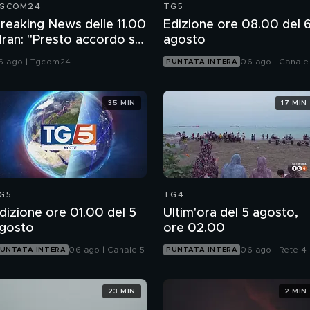
GCOM24
TG5
reaking News delle 11.00
Edizione ore 08.00 del 
 Iran: "Presto accordo se
agosto
sa non ci sabotano"
6 ago | Tgcom24
06 ago | Canale
PUNTATA INTERA
35 MIN
17 MIN
G5
TG4
dizione ore 01.00 del 5
Ultim'ora del 5 agosto,
gosto
ore 02.00
06 ago | Canale 5
06 ago | Rete 4
UNTATA INTERA
PUNTATA INTERA
23 MIN
2 MIN