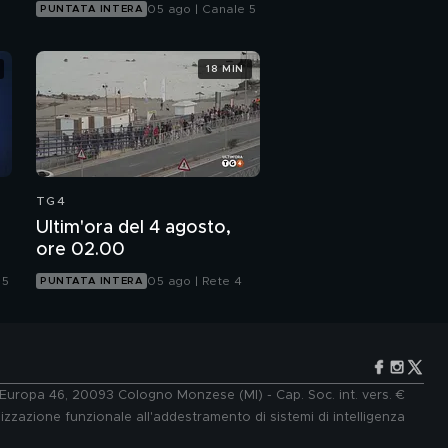
05 ago | Canale 5
PUNTATA INTERA
18 MIN
TG4
Ultim'ora del 4 agosto,
ore 02.00
 5
05 ago | Rete 4
PUNTATA INTERA
e Europa 46, 20093 Cologno Monzese (MI) - Cap. Soc. int. vers. €
lizzazione funzionale all'addestramento di sistemi di intelligenza