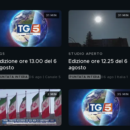
31 MIN
31 MIN
G5
STUDIO APERTO
dizione ore 13.00 del 6
Edizione ore 12.25 del 6
gosto
agosto
06 ago | Canale 5
06 ago | Italia 1
UNTATA INTERA
PUNTATA INTERA
2 MIN
35 MIN