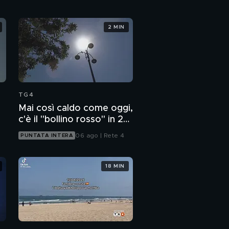
2 MIN
TG4
Mai così caldo come oggi,
c'è il "bollino rosso" in 27
città
06 ago | Rete 4
PUNTATA INTERA
18 MIN