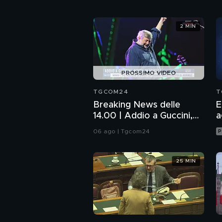
2 MIN
PROSSIMO VIDEO
TGCOM24
T
Breaking News delle
E
14.00 | Addio a Guccini,
a
poeta in musica
06 ago | Tgcom24
P
25 MIN