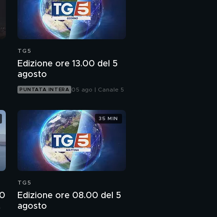
TG5
Edizione ore 13.00 del 5
agosto
05 ago | Canale 5
PUNTATA INTERA
35 MIN
TG5
00
Edizione ore 08.00 del 5
o
agosto