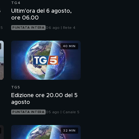
TG4
6
Ultim'ora del 6 agosto,
ore 06.00
 5
06 ago | Rete 4
PUNTATA INTERA
40 MIN
TG5
Edizione ore 20.00 del 5
agosto
05 ago | Canale 5
PUNTATA INTERA
32 MIN