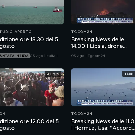
TUDIO APERTO
TGCOM24
dizione ore 18.30 del 5
Breaking News delle
gosto
14.00 | Lipsia, drone
esplosivo vicino aereo
05 ago | Italia 1
05 ago | Tgcom24
UNTATA INTERA
ucraino
24 MIN
1 MIN
G4
TGCOM24
dizione ore 12.00 del 5
Breaking News delle 11.
gosto
| Hormuz, Usa: "Accord