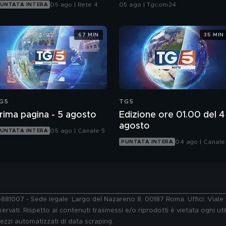
atteso l'annuncio"
05 ago | Rete 4
05 ago | Tgcom24
UNTATA INTERA
67 MIN
35 MIN
G5
TG5
rima pagina - 5 agosto
Edizione ore 01.00 del 4
agosto
05 ago | Canale 5
UNTATA INTERA
04 ago | Canale
PUNTATA INTERA
76881007 - Sede legale: Largo del Nazareno 8, 00187 Roma. Uffici: Vial
ervati. Rispetto ai contenuti trasmessi e/o riprodotti è vietata ogni uti
 mezzi automatizzati di data scraping.