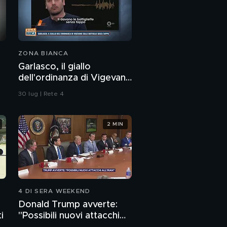
ZONA BIANCA
Garlasco, il giallo
dell'ordinanza di Vigevano
sulle bottiglie senza
30 lug | Rete 4
tappo
2 MIN
4 DI SERA WEEKEND
Donald Trump avverte:
i
"Possibili nuovi attacchi