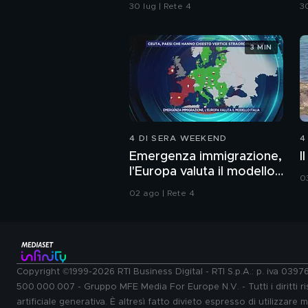
Carabinieri
a
30 lug | Rete 4
30
3 MIN
4 DI SERA WEEKEND
4
Emergenza immigrazione,
I
l'Europa valuta il modello
0
Italia
02 ago | Rete 4
Copyright ©1999-2026 RTI Business Digital - RTI S.p.A.: p. iva 039
500.000.007 - Gruppo MFE Media For Europe N.V. - Tutti i diritti ris
artificiale generativa. È altresì fatto divieto espresso di utilizzare