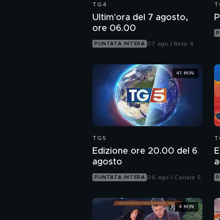
TG4
T
Ultim'ora del 7 agosto,
P
ore 06.00
P
07 ago | Rete 4
PUNTATA INTERA
41 MIN
TG5
T
Edizione ore 20.00 del 6
E
agosto
a
06 ago | Canale 5
PUNTATA INTERA
P
4 MIN