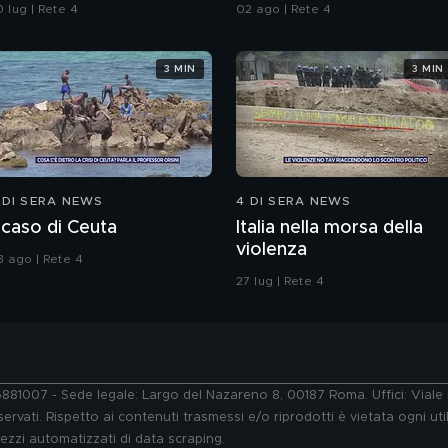
bbiamo solo i ventagli"
 lug | Rete 4
02 ago | Rete 4
3 MIN
3 MIN
 DI SERA NEWS
4 DI SERA NEWS
l caso di Ceuta
Italia nella morsa della
violenza
3 ago | Rete 4
27 lug | Rete 4
76881007 - Sede legale: Largo del Nazareno 8, 00187 Roma. Uffici: Vial
ervati. Rispetto ai contenuti trasmessi e/o riprodotti è vietata ogni uti
 mezzi automatizzati di data scraping.