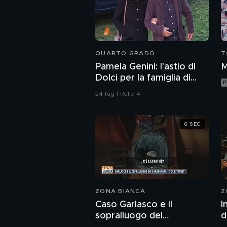
QUARTO GRADO
T
Pamela Genini: l'astio di
M
Dolci per la famiglia di
P
Pamela
24 lug | Rete 4
6 SEC
ZONA BIANCA
Z
Caso Garlasco e il
I
sopralluogo dei
d