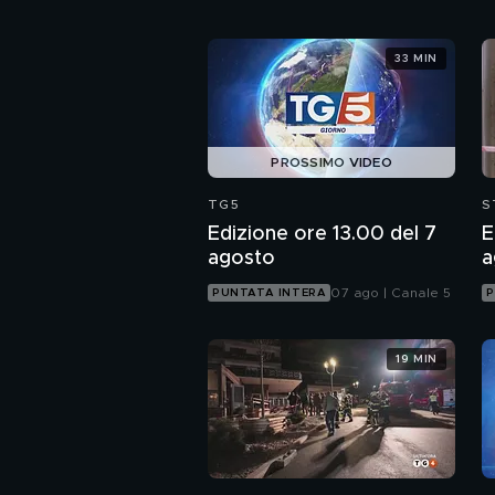
33 MIN
PROSSIMO VIDEO
TG5
S
Edizione ore 13.00 del 7
E
agosto
a
07 ago | Canale 5
PUNTATA INTERA
P
19 MIN