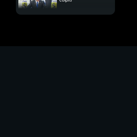
colpiti
Mosca attacca lungo
tutto il fronte
Leva di 6 mesi, Salvini
rilancia