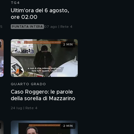
TG4
Ultim'ora del 6 agosto,
ore 02.00
 5
07 ago | Rete 4
PUNTATA INTERA
2 MIN
QUARTO GRADO
Caso Roggero: le parole
della sorella di Mazzarino
24 lug | Rete 4
2 MIN