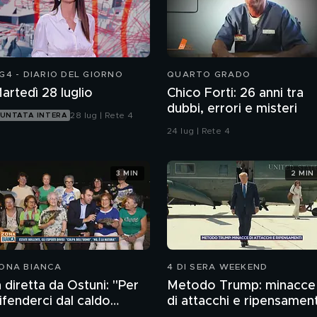
G4 - DIARIO DEL GIORNO
QUARTO GRADO
artedì 28 luglio
Chico Forti: 26 anni tra
dubbi, errori e misteri
28 lug | Rete 4
UNTATA INTERA
24 lug | Rete 4
3 MIN
2 MIN
ONA BIANCA
4 DI SERA WEEKEND
n diretta da Ostuni: "Per
Metodo Trump: minacce
ifenderci dal caldo
di attacchi e ripensament