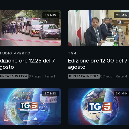
30 MIN
25 MIN
TUDIO APERTO
TG4
dizione ore 12.25 del 7
Edizione ore 12.00 del 7
gosto
agosto
07 ago | Italia 1
07 ago | Rete 4
UNTATA INTERA
PUNTATA INTERA
67 MIN
30 MIN