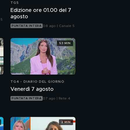
TG5
Edizione ore 01.00 del 7
agosto
 5
08 ago | Canale 5
PUNTATA INTERA
53 MIN
TG4 - DIARIO DEL GIORNO
Venerdì 7 agosto
07 ago | Rete 4
PUNTATA INTERA
2 MIN