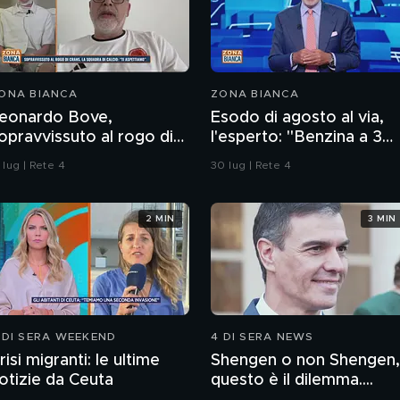
ONA BIANCA
ZONA BIANCA
eonardo Bove,
Esodo di agosto al via,
opravvissuto al rogo di
l'esperto: "Benzina a 3
rans-Montana, la
euro? Non lo escludo"
 lug | Rete 4
30 lug | Rete 4
quadra di calcio: "Ti
spettiamo"
2 MIN
3 MIN
 DI SERA WEEKEND
4 DI SERA NEWS
risi migranti: le ultime
Shengen o non Shengen,
otizie da Ceuta
questo è il dilemma....