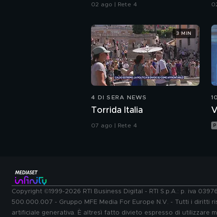
alle armi"
02 ago | Rete 4
0
3 MIN
4 DI SERA NEWS
1
Torrida Italia
V
07 ago | Rete 4
P
Copyright ©1999-2026 RTI Business Digital - RTI S.p.A.: p. iva 039
500.000.007 - Gruppo MFE Media For Europe N.V. - Tutti i diritti ris
artificiale generativa. È altresì fatto divieto espresso di utilizzare