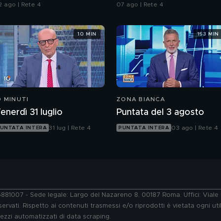
2 ago | Rete 4
07 ago | Rete 4
10 MIN
153 MIN
0 MINUTI
ZONA BIANCA
enerdì 31 luglio
Puntata del 3 agosto
31 lug | Rete 4
03 ago | Rete 4
UNTATA INTERA
PUNTATA INTERA
76881007 - Sede legale: Largo del Nazareno 8, 00187 Roma. Uffici: Vial
ervati. Rispetto ai contenuti trasmessi e/o riprodotti è vietata ogni uti
 mezzi automatizzati di data scraping.