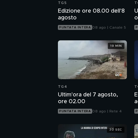
TG5
T
Edizione ore 08.00 dell'8
U
agosto
o
08 ago | Canale 5
PUNTATA INTERA
P
19 MIN
TG4
T
Ultim'ora del 7 agosto,
E
ore 02.00
a
08 ago | Rete 4
PUNTATA INTERA
P
30 SEC