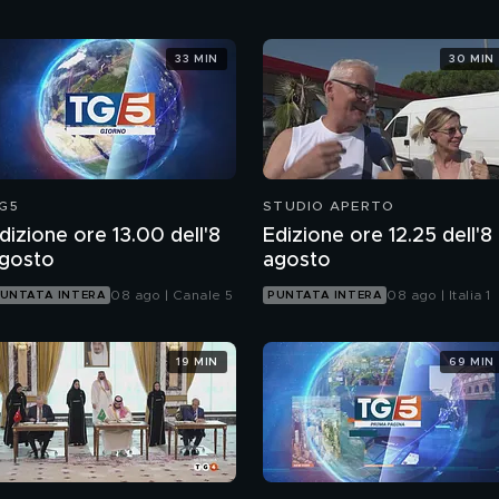
33 MIN
30 MIN
G5
STUDIO APERTO
dizione ore 13.00 dell'8
Edizione ore 12.25 dell'8
gosto
agosto
08 ago | Canale 5
08 ago | Italia 1
UNTATA INTERA
PUNTATA INTERA
19 MIN
69 MIN