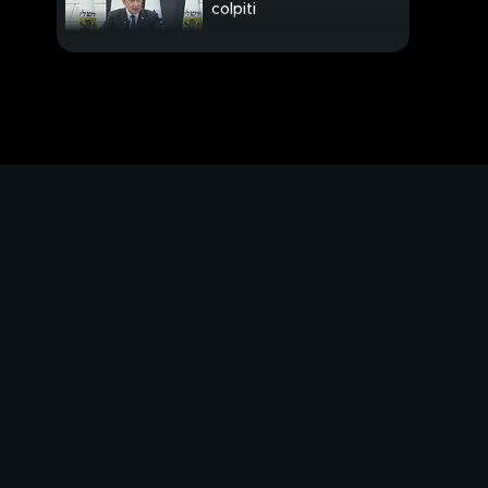
colpiti
Mosca attacca lungo
tutto il fronte
Leva di 6 mesi, Salvini
rilancia