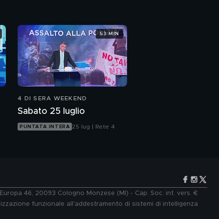
53 MIN
4 DI SERA WEEKEND
Sabato 25 luglio
25 lug | Rete 4
PUNTATA INTERA
e Europa 46, 20093 Cologno Monzese (MI) - Cap. Soc. int. vers. €
lizzazione funzionale all'addestramento di sistemi di intelligenza