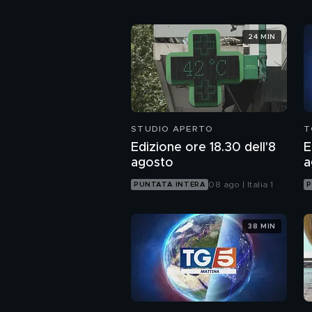
24 MIN
STUDIO APERTO
T
Edizione ore 18.30 dell'8
E
agosto
a
08 ago | Italia 1
PUNTATA INTERA
P
38 MIN