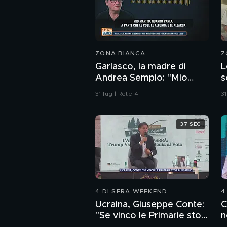
ZONA BIANCA
Z
Garlasco, la madre di
L
Andrea Sempio: "Mio
s
marito quando parla
C
31 lug | Rete 4
31
ricama sulle cose"
s
a
37 SEC
4 DI SERA WEEKEND
4
Ucraina, Giuseppe Conte:
C
"Se vinco le Primarie stop
n