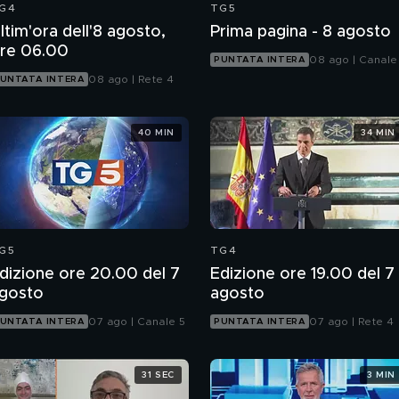
G4
TG5
ltim'ora dell'8 agosto,
Prima pagina - 8 agosto
re 06.00
08 ago | Canale
PUNTATA INTERA
08 ago | Rete 4
UNTATA INTERA
40 MIN
34 MIN
G5
TG4
dizione ore 20.00 del 7
Edizione ore 19.00 del 7
gosto
agosto
07 ago | Canale 5
07 ago | Rete 4
UNTATA INTERA
PUNTATA INTERA
31 SEC
3 MIN