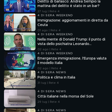
Delitto di Garlasco: Andrea Sempio la
mattina del delitto è stato in un bar?
27 lug | Rete 4
4 DI SERA WEEKEND
Immigrazione: aggiornamenti in diretta da
Ceuta
01 ago | Rete 4
4 DI SERA WEEKEND
Nella mente di Donald Trump: il punto di
vista dello psichiatra Leonardo
Mendolicchio
02 ago | Rete 4
4 DI SERA WEEKEND
Emergenza immigrazione, l'Europa valuta
il modello Italia
02 ago | Rete 4
4 DI SERA NEWS
Politica e clima in Italia
31 lug | Rete 4
4 DI SERA NEWS
Città italiane nella morsa del Sole
29 lug | Rete 4
4 DI SERA NEWS