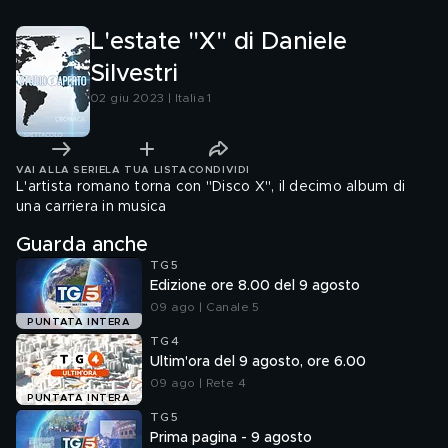
L'estate "X" di Daniele
Silvestri
02 giu 2023 | Italia 1
VAI ALLA SERIE
LA TUA LISTA
CONDIVIDI
L'artista romano torna con "Disco X", il decimo album di
una carriera in musica
Guarda anche
TG5
Edizione ore 8.00 del 9 agosto
09 ago | Canale 5
PUNTATA INTERA
TG4
Ultim'ora del 9 agosto, ore 6.00
09 ago | Rete 4
PUNTATA INTERA
TG5
Prima pagina - 9 agosto