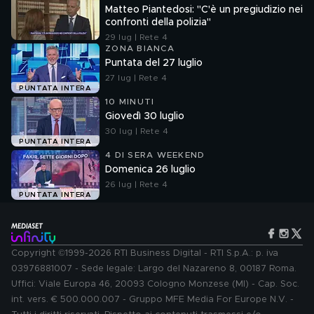
Matteo Piantedosi: "C'è un pregiudizio nei
confronti della polizia"
29 lug | Rete 4
ZONA BIANCA
Puntata del 27 luglio
27 lug | Rete 4
PUNTATA INTERA
10 MINUTI
Giovedì 30 luglio
30 lug | Rete 4
PUNTATA INTERA
4 DI SERA WEEKEND
Domenica 26 luglio
26 lug | Rete 4
PUNTATA INTERA
Copyright ©1999-2026 RTI Business Digital - RTI S.p.A.: p. iva
03976881007 - Sede legale: Largo del Nazareno 8, 00187 Roma.
Uffici: Viale Europa 46, 20093 Cologno Monzese (MI) - Cap. Soc.
int. vers. € 500.000.007 - Gruppo MFE Media For Europe N.V. -