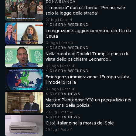
ZONA BIANCA
I "maranza" non ci stanno: "Per noi vale
solo la legge della strada"
27 lug | Rete 4
4 DI SERA WEEKEND
Immigrazione: aggiornamenti in diretta da
Ceuta
01 ago | Rete 4
4 DI SERA WEEKEND
Nella mente di Donald Trump: il punto di
vista dello psichiatra Leonardo
Mendolicchio
02 ago | Rete 4
4 DI SERA WEEKEND
Emergenza immigrazione, l'Europa valuta
il modello Italia
02 ago | Rete 4
4 DI SERA NEWS
Matteo Piantedosi: "C'è un pregiudizio nei
confronti della polizia"
29 lug | Rete 4
4 DI SERA NEWS
Città italiane nella morsa del Sole
29 lug | Rete 4