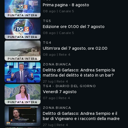
Prima pagina - 8 agosto
08 ago | Canale 5
PUNTATA INTERA
TG5
Edizione ore 01.00 del 7 agosto
08 ago | Canale 5
PUNTATA INTERA
TG4
Ultim'ora del 7 agosto, ore 02.00
08 ago | Rete 4
PUNTATA INTERA
ZONA BIANCA
Delitto di Garlasco: Andrea Sempio la
mattina del delitto è stato in un bar?
27 lug | Rete 4
TG4 - DIARIO DEL GIORNO
Venerdì 7 agosto
07 ago | Rete 4
PUNTATA INTERA
ZONA BIANCA
Delitto di Garlasco: Andrea Sempio e il
bar di Vigevano e i racconti della madre
27 lug | Rete 4