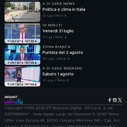
4 DI SERA NEWS
Politica e clima in Italia
31 lug | Rete 4
10 MINUTI
Venerdì 31 luglio
31 lug | Rete 4
PUNTATA INTERA
ZONA BIANCA
Puntata del 3 agosto
03 ago | Rete 4
PUNTATA INTERA
4 DI SERA WEEKEND
Sabato 1 agosto
01 ago | Rete 4
PUNTATA INTERA
Copyright ©1999-2026 RTI Business Digital - RTI S.p.A.: p. iva
03976881007 - Sede legale: Largo del Nazareno 8, 00187 Roma.
Uffici: Viale Europa 46, 20093 Cologno Monzese (MI) - Cap. Soc.
int. vers. € 500.000.007 - Gruppo MFE Media For Europe N.V. -