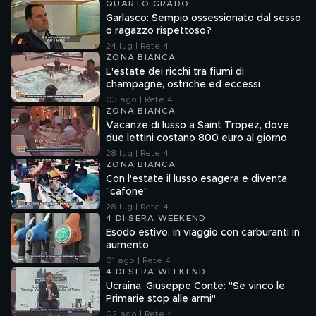
QUARTO GRADO
Garlasco: Sempio ossessionato dal sesso
o ragazzo rispettoso?
24 lug | Rete 4
ZONA BIANCA
L'estate dei ricchi tra fiumi di
champagne, ostriche ed eccessi
03 ago | Rete 4
ZONA BIANCA
Vacanze di lusso a Saint Tropez, dove
due lettini costano 800 euro al giorno
28 lug | Rete 4
ZONA BIANCA
Con l'estate il lusso esagera e diventa
"cafone"
28 lug | Rete 4
4 DI SERA WEEKEND
Esodo estivo, in viaggio con carburanti in
aumento
01 ago | Rete 4
4 DI SERA WEEKEND
Ucraina, Giuseppe Conte: "Se vinco le
Primarie stop alle armi"
02 ago | Rete 4