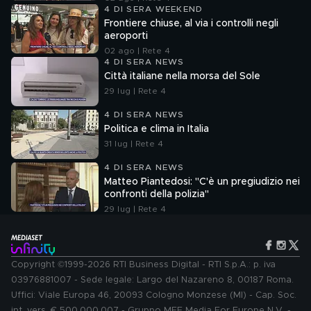
4 DI SERA WEEKEND
Frontiere chiuse, al via i controlli negli
aeroporti
02 ago | Rete 4
4 DI SERA NEWS
Città italiane nella morsa del Sole
29 lug | Rete 4
4 DI SERA NEWS
Politica e clima in Italia
31 lug | Rete 4
4 DI SERA NEWS
Matteo Piantedosi: "C'è un pregiudizio nei
confronti della polizia"
29 lug | Rete 4
Copyright ©1999-2026 RTI Business Digital - RTI S.p.A.: p. iva
03976881007 - Sede legale: Largo del Nazareno 8, 00187 Roma.
Uffici: Viale Europa 46, 20093 Cologno Monzese (MI) - Cap. Soc.
int. vers. € 500.000.007 - Gruppo MFE Media For Europe N.V. -