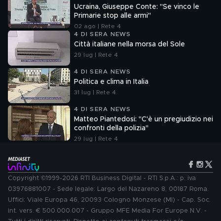
Ucraina, Giuseppe Conte: "Se vinco le
Primarie stop alle armi"
02 ago | Rete 4
4 DI SERA NEWS
Città italiane nella morsa del Sole
29 lug | Rete 4
4 DI SERA NEWS
Politica e clima in Italia
31 lug | Rete 4
4 DI SERA NEWS
Matteo Piantedosi: "C'è un pregiudizio nei
confronti della polizia"
29 lug | Rete 4
Copyright ©1999-2026 RTI Business Digital - RTI S.p.A.: p. iva
03976881007 - Sede legale: Largo del Nazareno 8, 00187 Roma.
Uffici: Viale Europa 46, 20093 Cologno Monzese (MI) - Cap. Soc.
int. vers. € 500.000.007 - Gruppo MFE Media For Europe N.V. -