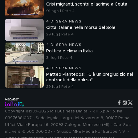
Crisi migranti, scontri e lacrime a Ceuta
01 ago | Rete 4
4 DI SERA NEWS
Città italiane nella morsa del Sole
29 lug | Rete 4
4 DI SERA NEWS
Politica e clima in Italia
31 lug | Rete 4
4 DI SERA NEWS
Matteo Piantedosi: "C'è un pregiudizio nei
confronti della polizia"
29 lug | Rete 4
Copyright ©1999-2026 RTI Business Digital - RTI S.p.A.: p. iva
03976881007 - Sede legale: Largo del Nazareno 8, 00187 Roma.
Uffici: Viale Europa 46, 20093 Cologno Monzese (MI) - Cap. Soc.
int. vers. € 500.000.007 - Gruppo MFE Media For Europe N.V. -