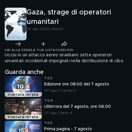
Gaza, strage di operatori
umanitari
02 apr 2024 | Italia 1
VAI ALLA SERIE
LA TUA LISTA
CONDIVIDI
Uccisi in un attacco aereo israeliano sette operatori
umanitari occidentali impegnati nella distribuzione di cibo.
Guarda anche
TG5
Edizione ore 08.00 del 7 agosto
07 ago | Canale 5
PUNTATA INTERA
TG4
Ultim'ora del 7 agosto, ore 06.00
07 ago | Rete 4
PUNTATA INTERA
TG5
Prima pagina - 7 agosto