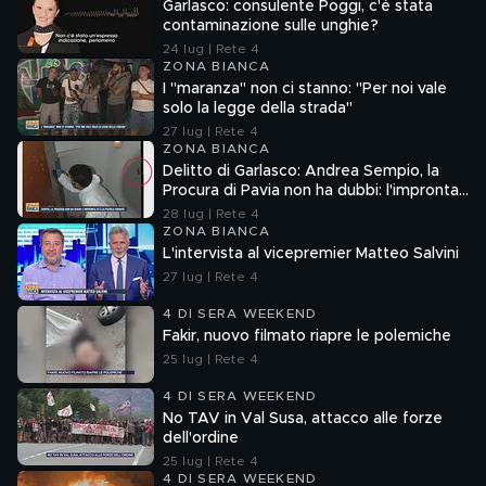
Garlasco: consulente Poggi, c'è stata
contaminazione sulle unghie?
24 lug | Rete 4
ZONA BIANCA
I "maranza" non ci stanno: "Per noi vale
solo la legge della strada"
27 lug | Rete 4
ZONA BIANCA
Delitto di Garlasco: Andrea Sempio, la
Procura di Pavia non ha dubbi: l'impronta
33 è la pistola fumante
28 lug | Rete 4
ZONA BIANCA
L'intervista al vicepremier Matteo Salvini
27 lug | Rete 4
4 DI SERA WEEKEND
Fakir, nuovo filmato riapre le polemiche
25 lug | Rete 4
4 DI SERA WEEKEND
No TAV in Val Susa, attacco alle forze
dell'ordine
25 lug | Rete 4
4 DI SERA WEEKEND