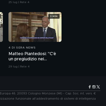
dell'ordine
25 lug | Rete 4
3 MIN
4 DI SERA NEWS
Matteo Piantedosi: "C'è
un pregiudizio nei
confronti della polizia"
29 lug | Rete 4
e Europa 46, 20093 Cologno Monzese (MI) - Cap. Soc. int. vers. €
lizzazione funzionale all'addestramento di sistemi di intelligenza