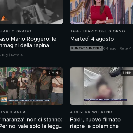
UARTO GRADO
TG4 - DIARIO DEL GIORNO
aso Mario Roggero: le
Martedì 4 agosto
mmagini della rapina
04 ago | Rete 4
PUNTATA INTERA
 lug | Rete 4
2 MIN
1 MIN
ONA BIANCA
4 DI SERA WEEKEND
 "maranza" non ci stanno:
Fakir, nuovo filmato
Per noi vale solo la legge
riapre le polemiche