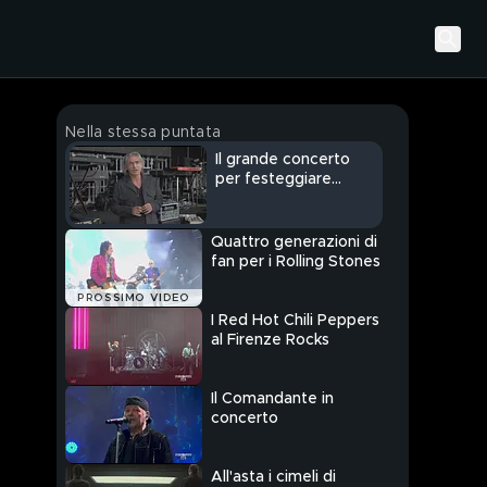
Nella stessa puntata
Il grande concerto
per festeggiare
Ligabue
Quattro generazioni di
fan per i Rolling Stones
PROSSIMO VIDEO
I Red Hot Chili Peppers
al Firenze Rocks
Il Comandante in
concerto
All'asta i cimeli di