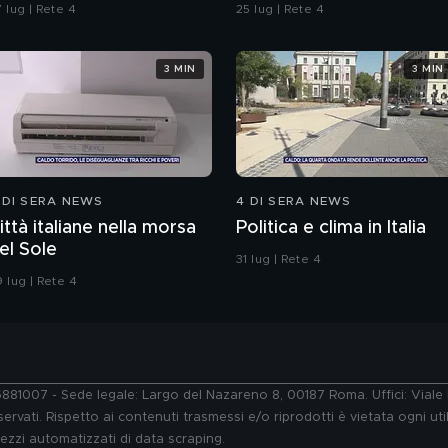
ella strada"
 lug | Rete 4
25 lug | Rete 4
3 MIN
3 MIN
 DI SERA NEWS
4 DI SERA NEWS
ittà italiane nella morsa
Politica e clima in Italia
el Sole
31 lug | Rete 4
 lug | Rete 4
76881007 - Sede legale: Largo del Nazareno 8, 00187 Roma. Uffici: Vial
ervati. Rispetto ai contenuti trasmessi e/o riprodotti è vietata ogni uti
 mezzi automatizzati di data scraping.