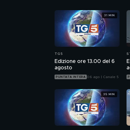
31 MIN
TG5
S
Edizione ore 13.00 del 6
E
agosto
a
06 ago | Canale 5
PUNTATA INTERA
P
35 MIN