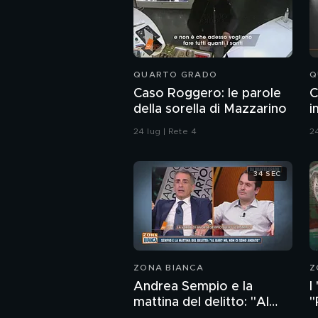
QUARTO GRADO
Q
Caso Roggero: le parole
C
della sorella di Mazzarino
i
24 lug | Rete 4
24
34 SEC
ZONA BIANCA
Z
Andrea Sempio e la
I
mattina del delitto: "Al
"