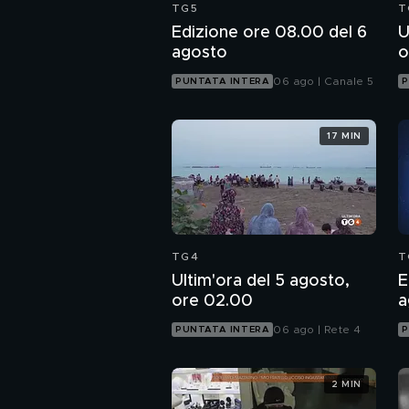
TG5
T
Edizione ore 08.00 del 6
U
agosto
o
06 ago | Canale 5
PUNTATA INTERA
P
17 MIN
TG4
T
Ultim'ora del 5 agosto,
E
ore 02.00
a
06 ago | Rete 4
PUNTATA INTERA
P
2 MIN