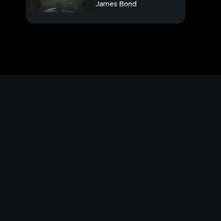
James Bond
Allarme cinghiali, troppi
incidenti
Morta avvelenata,
fermata la figlia
Grillo lancia la caccia
agli zombie
Salvini, più soldi per la
sicurezza
Ucciso a martellate in
negozio
Inseguito e colpito per
4 minuti