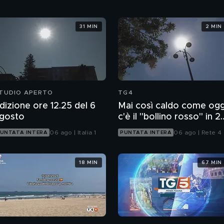
31 MIN
2 MIN
TUDIO APERTO
TG4
dizione ore 12.25 del 6
Mai così caldo come ogg
gosto
c'è il "bollino rosso" in 2
città
06 ago | Italia 1
06 ago | Rete 4
UNTATA INTERA
PUNTATA INTERA
18 MIN
67 MIN