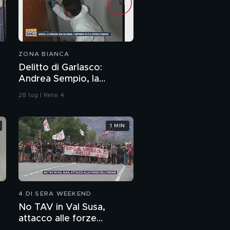
ZONA BIANCA
Delitto di Garlasco:
Andrea Sempio, la
Procura di Pavia non ha
28 lug | Rete 4
dubbi: l'impronta 33 è la
pistola fumante
1 MIN
4 DI SERA WEEKEND
No TAV in Val Susa,
attacco alle forze