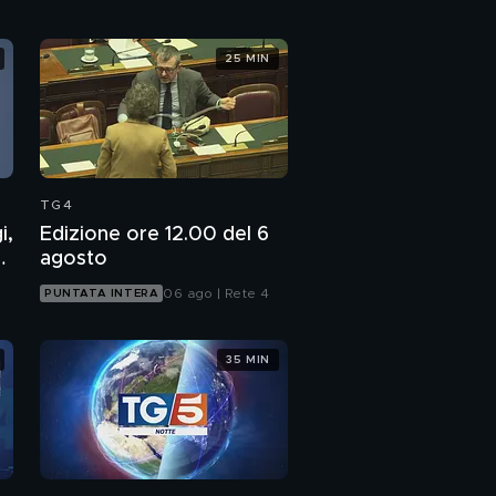
25 MIN
TG4
i,
Edizione ore 12.00 del 6
7
agosto
06 ago | Rete 4
PUNTATA INTERA
35 MIN