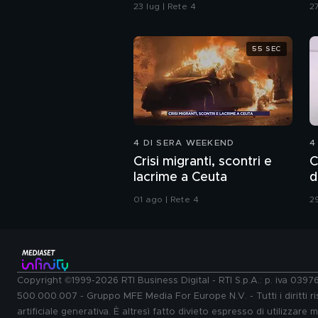
bar' No, non ci sono
d
23 lug | Rete 4
27
andato"
55 SEC
4 DI SERA WEEKEND
4
Crisi migranti, scontri e
C
lacrime a Ceuta
d
01 ago | Rete 4
29
Copyright ©1999-2026 RTI Business Digital - RTI S.p.A.: p. iva 039
500.000.007 - Gruppo MFE Media For Europe N.V. - Tutti i diritti ris
artificiale generativa. È altresì fatto divieto espresso di utilizzare