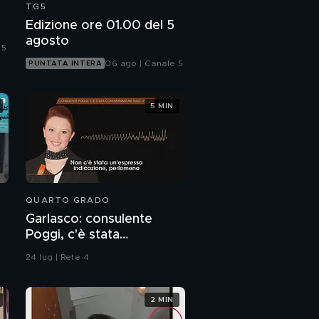
TG5
Edizione ore 01.00 del 5
agosto
 5
06 ago | Canale 5
PUNTATA INTERA
5 MIN
QUARTO GRADO
Garlasco: consulente
Poggi, c'è stata
contaminazione sulle
24 lug | Rete 4
unghie?
2 MIN