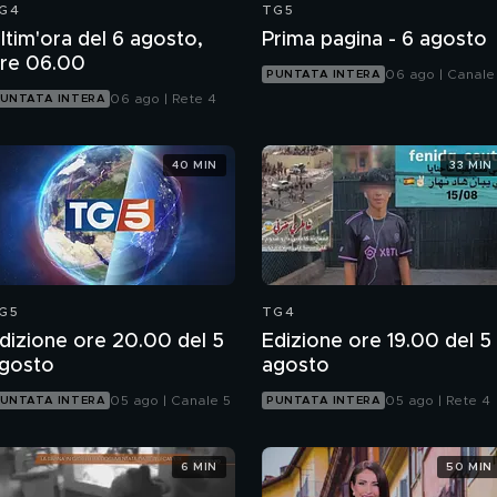
G4
TG5
ltim'ora del 6 agosto,
Prima pagina - 6 agosto
re 06.00
06 ago | Canale
PUNTATA INTERA
06 ago | Rete 4
UNTATA INTERA
40 MIN
33 MIN
G5
TG4
dizione ore 20.00 del 5
Edizione ore 19.00 del 5
gosto
agosto
05 ago | Canale 5
05 ago | Rete 4
UNTATA INTERA
PUNTATA INTERA
6 MIN
50 MIN