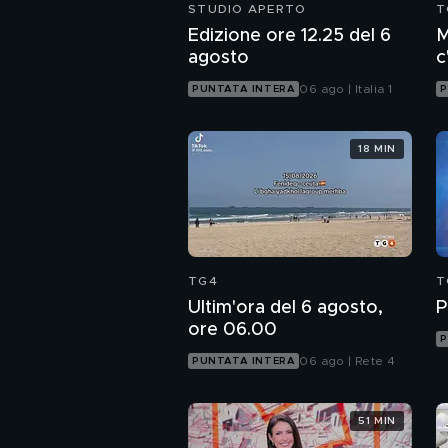
STUDIO APERTO
T
Edizione ore 12.25 del 6
M
agosto
c
c
06 ago | Italia 1
PUNTATA INTERA
P
18 MIN
TG4
T
Ultim'ora del 6 agosto,
P
ore 06.00
P
06 ago | Rete 4
PUNTATA INTERA
51 MIN