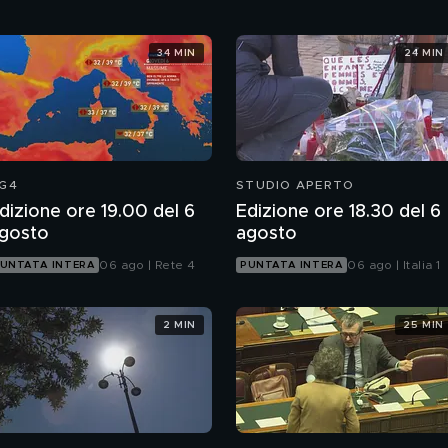
34 MIN
24 MIN
G4
STUDIO APERTO
dizione ore 19.00 del 6
Edizione ore 18.30 del 6
gosto
agosto
06 ago | Rete 4
06 ago | Italia 1
UNTATA INTERA
PUNTATA INTERA
2 MIN
25 MIN