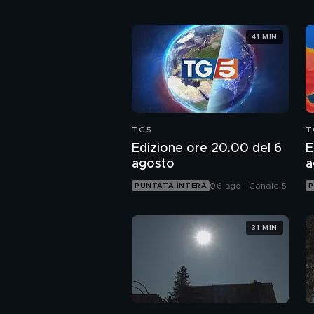
41 MIN
TG5
T
Edizione ore 20.00 del 6
E
agosto
a
06 ago | Canale 5
PUNTATA INTERA
P
31 MIN