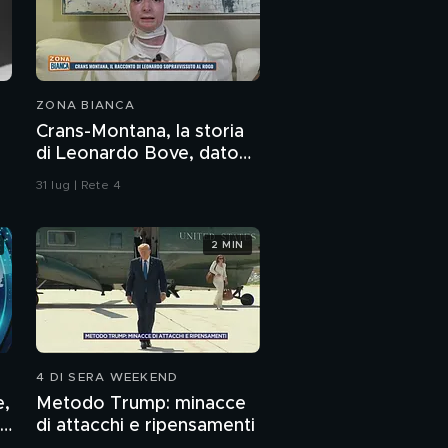
ZONA BIANCA
Crans-Montana, la storia
di Leonardo Bove, dato
per disperso nel rogo
31 lug | Rete 4
2 MIN
4 DI SERA WEEKEND
e,
Metodo Trump: minacce
di attacchi e ripensamenti