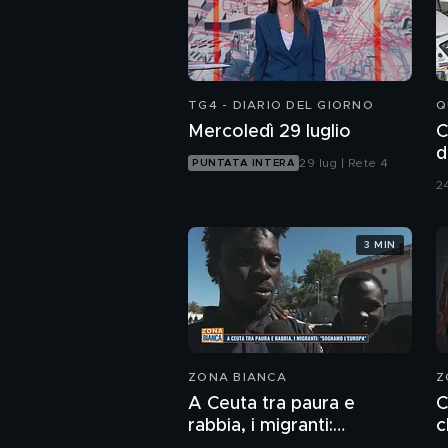
TG4 - DIARIO DEL GIORNO
Q
Mercoledì 29 luglio
C
d
29 lug | Rete 4
PUNTATA INTERA
24
3 MIN
ZONA BIANCA
Z
A Ceuta tra paura e
C
rabbia, i migranti:
c