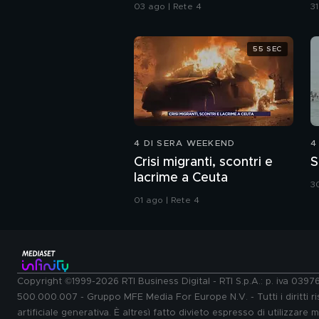
"Sognamo l'Europa"
b
03 ago | Rete 4
31
d
55 SEC
4 DI SERA WEEKEND
4
Crisi migranti, scontri e
S
lacrime a Ceuta
30
01 ago | Rete 4
Copyright ©1999-2026 RTI Business Digital - RTI S.p.A.: p. iva 039
500.000.007 - Gruppo MFE Media For Europe N.V. - Tutti i diritti ris
artificiale generativa. È altresì fatto divieto espresso di utilizzare