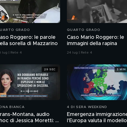
UARTO GRADO
QUARTO GRADO
aso Roggero: le parole
Caso Mario Roggero: le
ella sorella di Mazzarino
immagini della rapina
 lug | Rete 4
24 lug | Rete 4
29 SEC
3 MIN
ONA BIANCA
4 DI SERA WEEKEND
rans-Montana, audio
Emergenza immigrazion
hoc di Jessica Moretti: "I
l'Europa valuta il modello