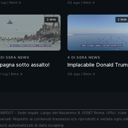
engala? Fatti arrivare
Italia
 lug | Rete 4
02 ago | Rete 4
alla Francia"
3 MIN
3 MIN
 DI SERA NEWS
4 DI SERA NEWS
pagna sotto assalto!
Implacabile Donald Tru
 lug | Rete 4
06 ago | Rete 4
76881007 - Sede legale: Largo del Nazareno 8, 00187 Roma. Uffici: Vial
ervati. Rispetto ai contenuti trasmessi e/o riprodotti è vietata ogni uti
 mezzi automatizzati di data scraping.