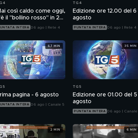
G4
TG4
ai così caldo come oggi,
Edizione ore 12.00 del 6
'è il "bollino rosso" in 27
agosto
ittà
06 ago | Rete 4
06 ago | Rete 4
UNTATA INTERA
PUNTATA INTERA
67 MIN
35 MIN
G5
TG5
rima pagina - 6 agosto
Edizione ore 01.00 del 5
agosto
06 ago | Canale 5
UNTATA INTERA
06 ago | Canale
PUNTATA INTERA
2 MIN
6 MIN