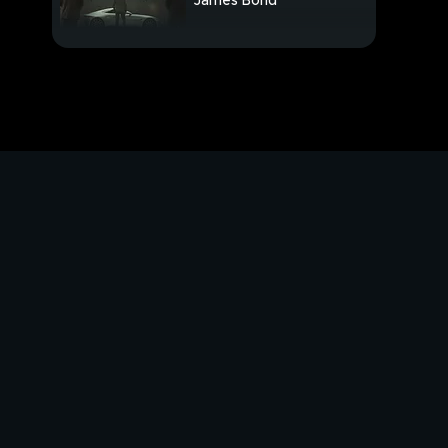
James Bond
Allarme cinghiali,
troppi incidenti
Morta avvelenata,
fermata la figlia
PROSSIMO VIDEO
Grillo lancia la caccia
agli zombie
Salvini, più soldi per la
sicurezza
Ucciso a martellate in
negozio
Inseguito e colpito per
4 minuti