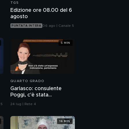
TG5
Edizione ore 08.00 del 6
agosto
06 ago | Canale 5
PUNTATA INTERA
5 MIN
QUARTO GRADO
Garlasco: consulente
Poggi, c'è stata
contaminazione sulle
 5
24 lug | Rete 4
unghie?
16 MIN