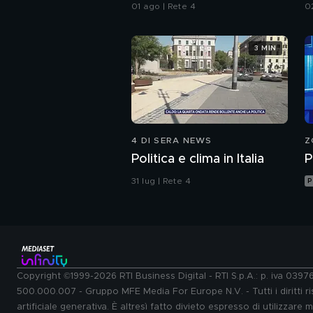
da Ceuta
01 ago | Rete 4
0
3 MIN
4 DI SERA NEWS
Z
Politica e clima in Italia
P
31 lug | Rete 4
P
Copyright ©1999-2026 RTI Business Digital - RTI S.p.A.: p. iva 039
500.000.007 - Gruppo MFE Media For Europe N.V. - Tutti i diritti ris
artificiale generativa. È altresì fatto divieto espresso di utilizzare