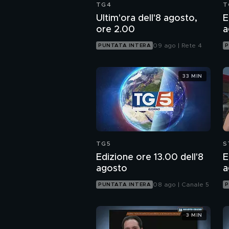
TG4
T
Ultim'ora dell'8 agosto,
E
ore 2.00
a
09 ago | Rete 4
PUNTATA INTERA
P
33 MIN
TG5
S
Edizione ore 13.00 dell'8
E
agosto
a
08 ago | Canale 5
PUNTATA INTERA
P
3 MIN