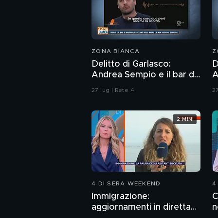
ZONA BIANCA
Z
Delitto di Garlasco:
D
Andrea Sempio e il bar di
A
Vigevano e i racconti
d
27 lug | Rete 4
27
della madre
d
A
2 MIN
4 DI SERA WEEKEND
4
Immigrazione:
C
aggiornamenti in diretta
n