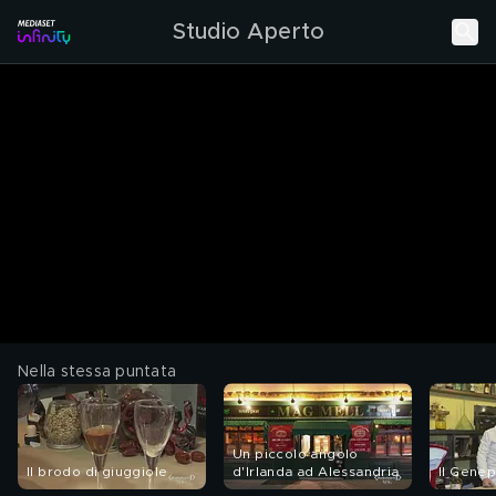
Studio Aperto
Nella stessa puntata
Un piccolo angolo
Il brodo di giuggiole
d'Irlanda ad Alessandria
Il Gene