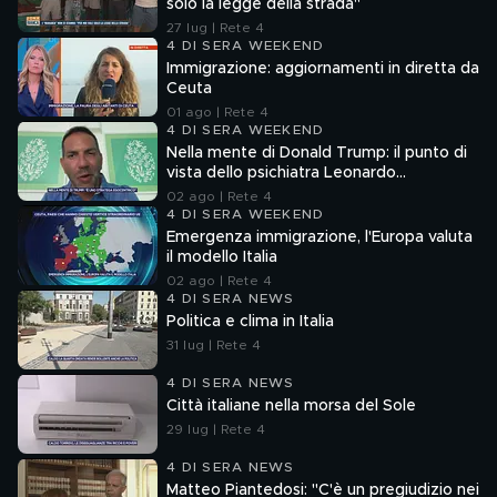
solo la legge della strada"
27 lug | Rete 4
4 DI SERA WEEKEND
Immigrazione: aggiornamenti in diretta da
Ceuta
01 ago | Rete 4
4 DI SERA WEEKEND
Nella mente di Donald Trump: il punto di
vista dello psichiatra Leonardo
Mendolicchio
02 ago | Rete 4
4 DI SERA WEEKEND
Emergenza immigrazione, l'Europa valuta
il modello Italia
02 ago | Rete 4
4 DI SERA NEWS
Politica e clima in Italia
31 lug | Rete 4
4 DI SERA NEWS
Città italiane nella morsa del Sole
29 lug | Rete 4
4 DI SERA NEWS
Matteo Piantedosi: "C'è un pregiudizio nei