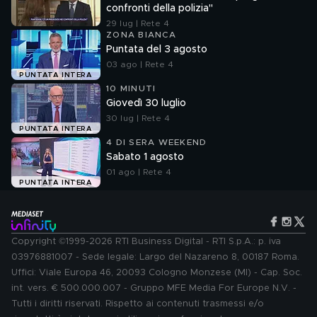
confronti della polizia"
29 lug | Rete 4
ZONA BIANCA
Puntata del 3 agosto
03 ago | Rete 4
PUNTATA INTERA
10 MINUTI
Giovedì 30 luglio
30 lug | Rete 4
PUNTATA INTERA
4 DI SERA WEEKEND
Sabato 1 agosto
01 ago | Rete 4
PUNTATA INTERA
Copyright ©1999-2026 RTI Business Digital - RTI S.p.A.: p. iva
03976881007 - Sede legale: Largo del Nazareno 8, 00187 Roma.
Uffici: Viale Europa 46, 20093 Cologno Monzese (MI) - Cap. Soc.
int. vers. € 500.000.007 - Gruppo MFE Media For Europe N.V. -
Tutti i diritti riservati. Rispetto ai contenuti trasmessi e/o