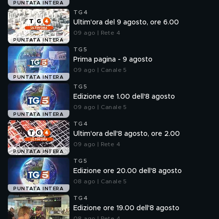
PUNTATA INTERA
TG4
Ultim'ora del 9 agosto, ore 6.00
09 ago | Rete 4
PUNTATA INTERA
TG5
Prima pagina - 9 agosto
09 ago | Canale 5
PUNTATA INTERA
TG5
Edizione ore 1.00 dell'8 agosto
09 ago | Canale 5
PUNTATA INTERA
TG4
Ultim'ora dell'8 agosto, ore 2.00
09 ago | Rete 4
PUNTATA INTERA
TG5
Edizione ore 20.00 dell'8 agosto
08 ago | Canale 5
PUNTATA INTERA
TG4
Edizione ore 19.00 dell'8 agosto
08 ago | Rete 4