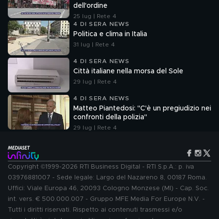
dell'ordine
25 lug | Rete 4
4 DI SERA NEWS
Politica e clima in Italia
31 lug | Rete 4
4 DI SERA NEWS
Città italiane nella morsa del Sole
29 lug | Rete 4
4 DI SERA NEWS
Matteo Piantedosi: "C'è un pregiudizio nei
confronti della polizia"
29 lug | Rete 4
Copyright ©1999-2026 RTI Business Digital - RTI S.p.A.: p. iva
03976881007 - Sede legale: Largo del Nazareno 8, 00187 Roma.
Uffici: Viale Europa 46, 20093 Cologno Monzese (MI) - Cap. Soc.
int. vers. € 500.000.007 - Gruppo MFE Media For Europe N.V. -
Tutti i diritti riservati. Rispetto ai contenuti trasmessi e/o