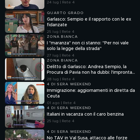
24 lug | Rete 4
QUARTO GRADO
Garlasco: Sempio e il rapporto con le ex
fidanzate
25 lug | Rete 4
ZONA BIANCA
I "maranza" non ci stanno: "Per noi vale
solo la legge della strada"
27 lug | Rete 4
ZONA BIANCA
Delitto di Garlasco: Andrea Sempio, la
Procura di Pavia non ha dubbi: l'impronta
33 è la pistola fumante
28 lug | Rete 4
4 DI SERA WEEKEND
Immigrazione: aggiornamenti in diretta da
Ceuta
01 ago | Rete 4
4 DI SERA WEEKEND
Italiani in vacanza con il caro benzina
25 lug | Rete 4
4 DI SERA WEEKEND
No TAV in Val Susa, attacco alle forze