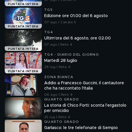
PUNTATA INTERA
TG5
Edizione ore 01.00 del 6 agosto
07 ago | Canale 5
PUNTATA INTERA
TG4
Ultim'ora del 6 agosto, ore 02.00
07 ago | Rete 4
PUNTATA INTERA
TG4 - DIARIO DEL GIORNO
Martedì 28 luglio
28 lug | Rete 4
PUNTATA INTERA
ZONA BIANCA
Addio a Francesco Guccini, il cantautore
che ha raccontato l'Italia
06 ago | Rete 4
QUARTO GRADO
La storia di Chico Forti: sconta l'ergastolo
per omicidio
25 lug | Rete 4
QUARTO GRADO
Garlasco: le tre telefonate di Sempio