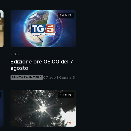
"No rimpasti, il governo
34 MIN
va avanti"
TG5
Edizione ore 08.00 del 7
agosto
07 ago | Canale 5
PUNTATA INTERA
19 MIN