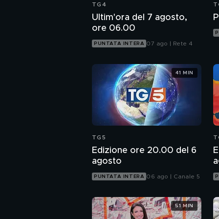
TG4
T
Ultim'ora del 7 agosto,
P
ore 06.00
P
07 ago | Rete 4
PUNTATA INTERA
41 MIN
TG5
T
Edizione ore 20.00 del 6
E
agosto
a
06 ago | Canale 5
PUNTATA INTERA
P
51 MIN