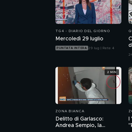
TG4 - DIARIO DEL GIORNO
Q
Mercoledì 29 luglio
C
d
29 lug | Rete 4
PUNTATA INTERA
24
2 MIN
ZONA BIANCA
Z
Delitto di Garlasco:
I
Andrea Sempio, la
"