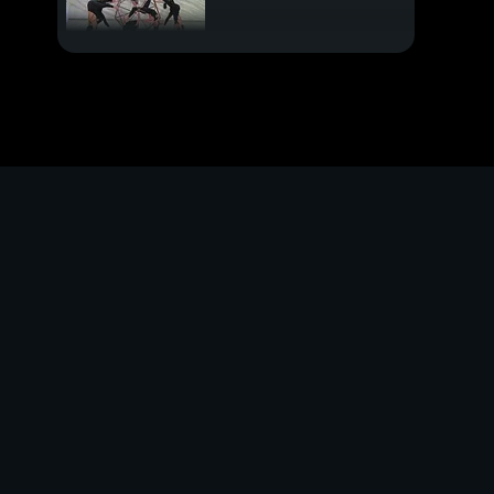
Anche Sting vende le
sue canzoni
Spot da record per il
Super Bowl
Casamonica, un
tesoro da 20 milioni
Milano, operai cadono
nel vuoto
PROSSIMO VIDEO
Un farmaco per far
morire Mario
Giustizia, via libera alla
riforma