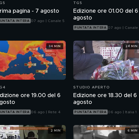
G5
TG5
rima pagina - 7 agosto
Edizione ore 01.00 del 6
agosto
07 ago | Canale 5
UNTATA INTERA
07 ago | Canale
PUNTATA INTERA
34 MIN
24 MIN
G4
STUDIO APERTO
dizione ore 19.00 del 6
Edizione ore 18.30 del 6
gosto
agosto
06 ago | Rete 4
06 ago | Italia 1
UNTATA INTERA
PUNTATA INTERA
2 MIN
6 MIN