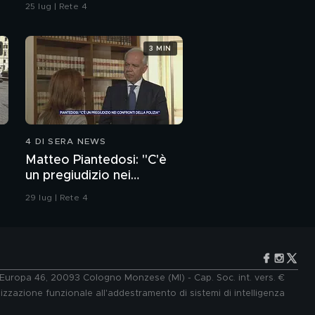
dell'ordine
25 lug | Rete 4
3 MIN
4 DI SERA NEWS
Matteo Piantedosi: "C'è
un pregiudizio nei
confronti della polizia"
29 lug | Rete 4
e Europa 46, 20093 Cologno Monzese (MI) - Cap. Soc. int. vers. €
lizzazione funzionale all'addestramento di sistemi di intelligenza