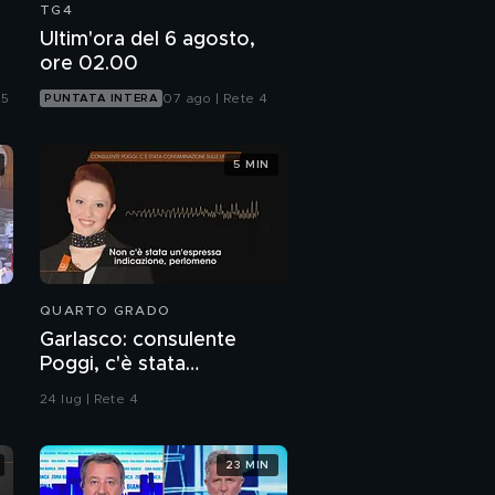
TG4
Ultim'ora del 6 agosto,
ore 02.00
 5
07 ago | Rete 4
PUNTATA INTERA
5 MIN
QUARTO GRADO
Garlasco: consulente
Poggi, c'è stata
contaminazione sulle
24 lug | Rete 4
unghie?
23 MIN