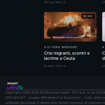
Procura di Pavia non ha
d
28 lug | Rete 4
27
dubbi: l'impronta 33 è la
pistola fumante
55 SEC
4 DI SERA WEEKEND
4
Crisi migranti, scontri e
C
lacrime a Ceuta
d
01 ago | Rete 4
29
Copyright ©1999-2026 RTI Business Digital - RTI S.p.A.: p. iva 039
500.000.007 - Gruppo MFE Media For Europe N.V. - Tutti i diritti ris
artificiale generativa. È altresì fatto divieto espresso di utilizzare