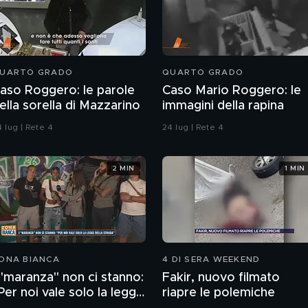
UARTO GRADO
QUARTO GRADO
aso Roggero: le parole
Caso Mario Roggero: le
ella sorella di Mazzarino
immagini della rapina
 lug | Rete 4
24 lug | Rete 4
2 MIN
1 MIN
ONA BIANCA
4 DI SERA WEEKEND
 "maranza" non ci stanno:
Fakir, nuovo filmato
Per noi vale solo la legge
riapre le polemiche