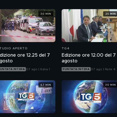
30 MIN
25 MIN
TUDIO APERTO
TG4
dizione ore 12.25 del 7
Edizione ore 12.00 del 7
gosto
agosto
07 ago | Italia 1
07 ago | Rete 4
UNTATA INTERA
PUNTATA INTERA
67 MIN
30 MIN