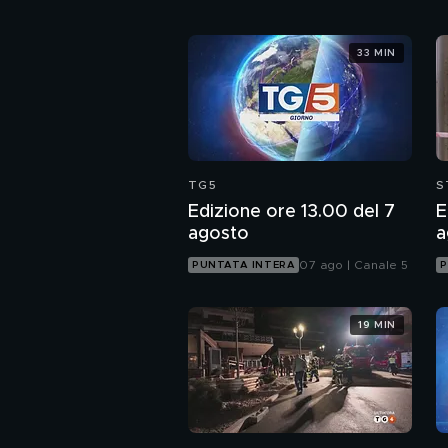
33 MIN
TG5
S
Edizione ore 13.00 del 7
E
agosto
a
07 ago | Canale 5
PUNTATA INTERA
P
19 MIN