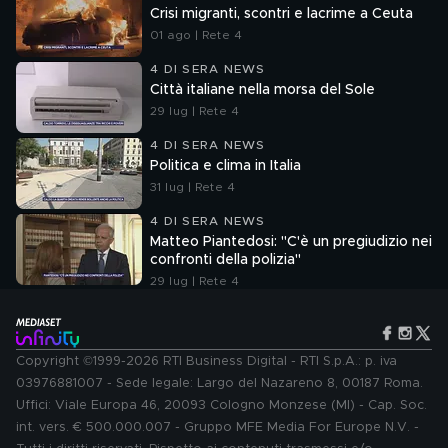
Crisi migranti, scontri e lacrime a Ceuta
01 ago | Rete 4
4 DI SERA NEWS
Città italiane nella morsa del Sole
29 lug | Rete 4
4 DI SERA NEWS
Politica e clima in Italia
31 lug | Rete 4
4 DI SERA NEWS
Matteo Piantedosi: "C'è un pregiudizio nei
confronti della polizia"
29 lug | Rete 4
Copyright ©1999-2026 RTI Business Digital - RTI S.p.A.: p. iva
03976881007 - Sede legale: Largo del Nazareno 8, 00187 Roma.
Uffici: Viale Europa 46, 20093 Cologno Monzese (MI) - Cap. Soc.
int. vers. € 500.000.007 - Gruppo MFE Media For Europe N.V. -