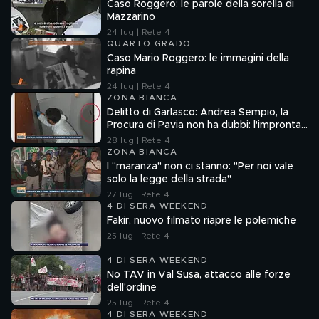
Caso Roggero: le parole della sorella di
Mazzarino
24 lug | Rete 4
QUARTO GRADO
Caso Mario Roggero: le immagini della
rapina
24 lug | Rete 4
ZONA BIANCA
Delitto di Garlasco: Andrea Sempio, la
Procura di Pavia non ha dubbi: l'impronta
33 è la pistola fumante
28 lug | Rete 4
ZONA BIANCA
I "maranza" non ci stanno: "Per noi vale
solo la legge della strada"
27 lug | Rete 4
4 DI SERA WEEKEND
Fakir, nuovo filmato riapre le polemiche
25 lug | Rete 4
4 DI SERA WEEKEND
No TAV in Val Susa, attacco alle forze
dell'ordine
25 lug | Rete 4
4 DI SERA WEEKEND