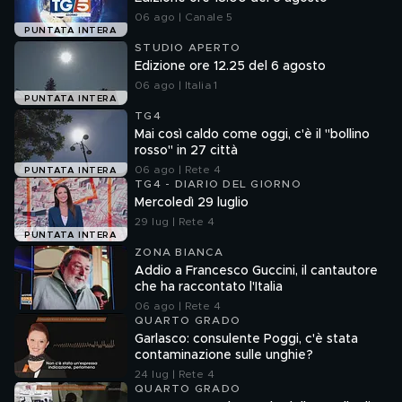
06 ago | Canale 5
PUNTATA INTERA
STUDIO APERTO
Edizione ore 12.25 del 6 agosto
06 ago | Italia 1
PUNTATA INTERA
TG4
Mai così caldo come oggi, c'è il "bollino
rosso" in 27 città
06 ago | Rete 4
PUNTATA INTERA
TG4 - DIARIO DEL GIORNO
Mercoledì 29 luglio
29 lug | Rete 4
PUNTATA INTERA
ZONA BIANCA
Addio a Francesco Guccini, il cantautore
che ha raccontato l'Italia
06 ago | Rete 4
QUARTO GRADO
Garlasco: consulente Poggi, c'è stata
contaminazione sulle unghie?
24 lug | Rete 4
QUARTO GRADO