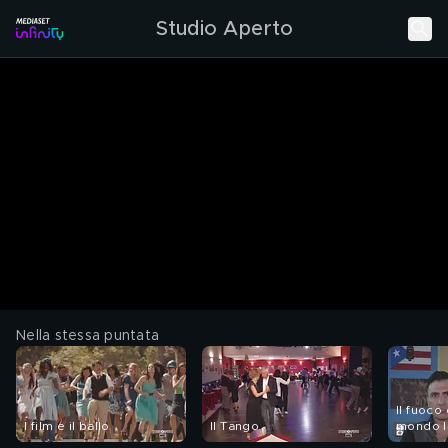
Studio Aperto
Nella stessa puntata
Il fuoco
I film e il ballo
Il Tango
mondo l