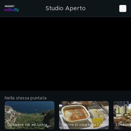
Studio Aperto
Nella stessa puntata
Coltivare viti ad Ischia
Cucina pronta tutto l'anno
Eccelle