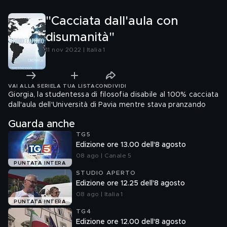
"Cacciata dall'aula con
disumanità"
11 nov 2022 | Italia 1
VAI ALLA SERIE
LA TUA LISTA
CONDIVIDI
Giorgia, la studentessa di filosofia disabile al 100% cacciata
dall'aula dell'Università di Pavia mentre stava pranzando
Guarda anche
TG5
Edizione ore 13.00 dell'8 agosto
08 ago | Canale 5
PUNTATA INTERA
STUDIO APERTO
Edizione ore 12.25 dell'8 agosto
08 ago | Italia 1
PUNTATA INTERA
TG4
Edizione ore 12.00 dell'8 agosto