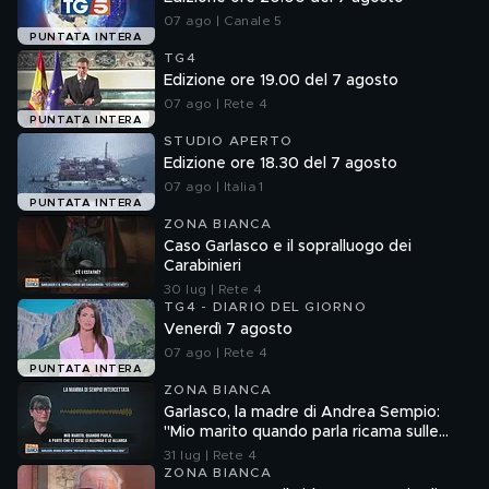
07 ago | Canale 5
PUNTATA INTERA
TG4
Edizione ore 19.00 del 7 agosto
07 ago | Rete 4
PUNTATA INTERA
STUDIO APERTO
Edizione ore 18.30 del 7 agosto
07 ago | Italia 1
PUNTATA INTERA
ZONA BIANCA
Caso Garlasco e il sopralluogo dei
Carabinieri
30 lug | Rete 4
TG4 - DIARIO DEL GIORNO
Venerdì 7 agosto
07 ago | Rete 4
PUNTATA INTERA
ZONA BIANCA
Garlasco, la madre di Andrea Sempio:
"Mio marito quando parla ricama sulle
cose"
31 lug | Rete 4
ZONA BIANCA