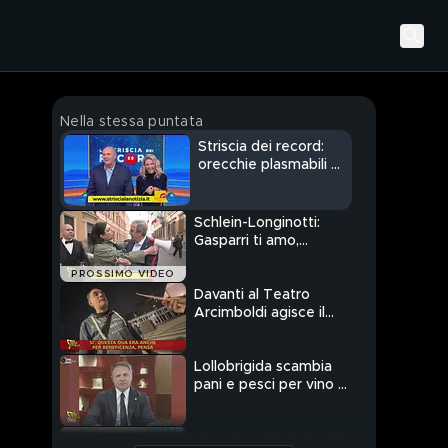
Nella stessa puntata
Striscia dei record:
orecchie plasmabili e
canzoni scioglilingua
Schlein-Longinotti:
Gasparri ti amo,
sposami!
PROSSIMO VIDEO
Davanti al Teatro
Arcimboldi agisce il
furbetto della falsa
beneficenza
Lollobrigida scambia
pani e pesci per vino e
un meme di Trump per
la realtà
Tim: elenchi telefonici