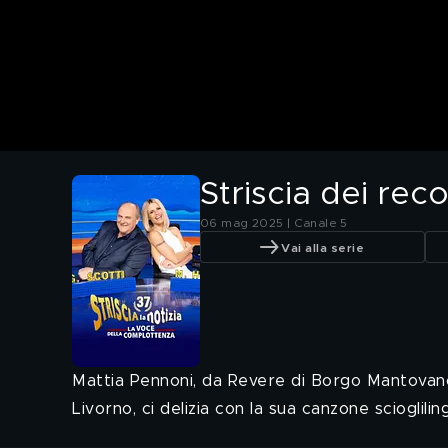
Striscia dei rec
06 mag 2025 | Canale 5
Vai alla serie
Mattia Pennoni, da Revere di Borgo Mantovano, 
Livorno, ci delizia con la sua canzone sciogli