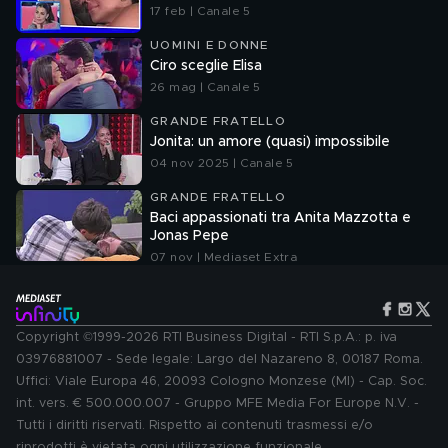
17 feb | Canale 5
UOMINI E DONNE
Ciro sceglie Elisa
26 mag | Canale 5
GRANDE FRATELLO
Jonita: un amore (quasi) impossibile
04 nov 2025 | Canale 5
GRANDE FRATELLO
Baci appassionati tra Anita Mazzotta e
Jonas Pepe
07 nov | Mediaset Extra
Copyright ©1999-2026 RTI Business Digital - RTI S.p.A.: p. iva
03976881007 - Sede legale: Largo del Nazareno 8, 00187 Roma.
Uffici: Viale Europa 46, 20093 Cologno Monzese (MI) - Cap. Soc.
int. vers. € 500.000.007 - Gruppo MFE Media For Europe N.V. -
Tutti i diritti riservati. Rispetto ai contenuti trasmessi e/o
riprodotti è vietata ogni utilizzazione funzionale