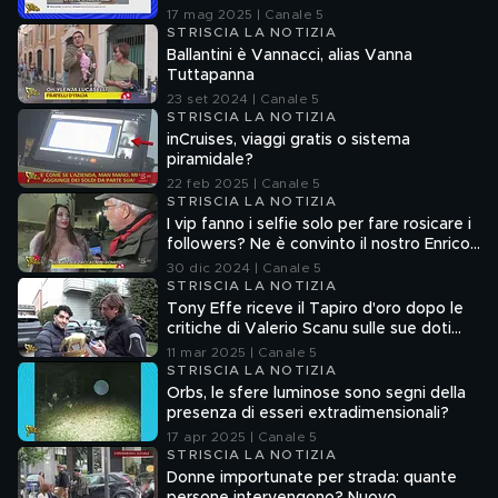
senza la verifica delle fonti
17 mag 2025 | Canale 5
STRISCIA LA NOTIZIA
Ballantini è Vannacci, alias Vanna
Tuttapanna
23 set 2024 | Canale 5
STRISCIA LA NOTIZIA
inCruises, viaggi gratis o sistema
piramidale?
22 feb 2025 | Canale 5
STRISCIA LA NOTIZIA
I vip fanno i selfie solo per fare rosicare i
followers? Ne è convinto il nostro Enrico
Lucci
30 dic 2024 | Canale 5
STRISCIA LA NOTIZIA
Tony Effe riceve il Tapiro d'oro dopo le
critiche di Valerio Scanu sulle sue doti
canore
11 mar 2025 | Canale 5
STRISCIA LA NOTIZIA
Orbs, le sfere luminose sono segni della
presenza di esseri extradimensionali?
17 apr 2025 | Canale 5
STRISCIA LA NOTIZIA
Donne importunate per strada: quante