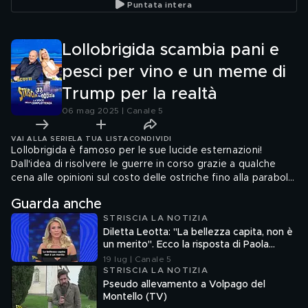
Puntata intera
benefic
Lollobrigida scambia pani e
pesci per vino e un meme di
Trump per la realtà
06 mag 2025 | Canale 5
VAI ALLA SERIE
LA TUA LISTA
CONDIVIDI
Lollobrigida è famoso per le sue lucide esternazioni!
Dall'idea di risolvere le guerre in corso grazie a qualche
cena alle opinioni sul costo delle ostriche fino alla parabola
in cui Gesù moltiplica il vino. Ma ora il ministro
Guarda anche
dell'Agricoltura ci ha regalato un'ennesima perla di
STRISCIA LA NOTIZIA
saggezza, una presa di posizione decisa dopo che Trump
Diletta Leotta: "La bellezza capita, non è
ha pubblicato una sua immagine vestito da Papa...
un merito". Ecco la risposta di Paola
Ferrari
19 lug | Canale 5
STRISCIA LA NOTIZIA
Pseudo allevamento a Volpago del
Montello (TV)