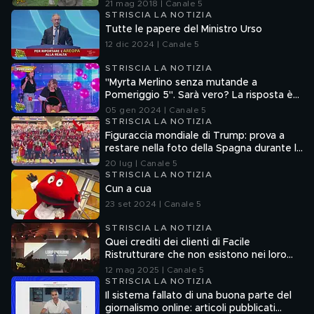
21 mag 2018 | Canale 5
STRISCIA LA NOTIZIA
Tutte le papere del Ministro Urso
12 dic 2024 | Canale 5
STRISCIA LA NOTIZIA
"Myrta Merlino senza mutande a
Pomeriggio 5". Sarà vero? La risposta è
nel fuorionda
05 gen 2024 | Canale 5
STRISCIA LA NOTIZIA
Figuraccia mondiale di Trump: prova a
restare nella foto della Spagna durante la
premiazione
20 lug | Canale 5
STRISCIA LA NOTIZIA
Cun a cua
23 set 2024 | Canale 5
STRISCIA LA NOTIZIA
Quei crediti dei clienti di Facile
Ristrutturare che non esistono nei loro
sistemi informatici
12 mag 2025 | Canale 5
STRISCIA LA NOTIZIA
Il sistema fallato di una buona parte del
giornalismo online: articoli pubblicati