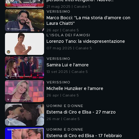
persone intervengono? Nuovo
esperimento sociale di Valerio Staffelli
21 mag 2025 | Canale 5
VERISSIMO
Marco Bocci: "La mia storia d'amore con
Laura Chiatti"
26 apr | Canale 5
L'ISOLA DEI FAMOSI
Lorenzo Tano: la videopresentazione
07 mag 2025 | Canale 5
VERISSIMO
Samira Lui e l'amore
13 set 2025 | Canale 5
VERISSIMO
Michelle Hunziker e l'amore
26 apr | Canale 5
UOMINI E DONNE
Esterna di Ciro e Elisa - 27 marzo
26 mar | Canale 5
UOMINI E DONNE
Esterna di Ciro ed Elisa - 17 febbraio