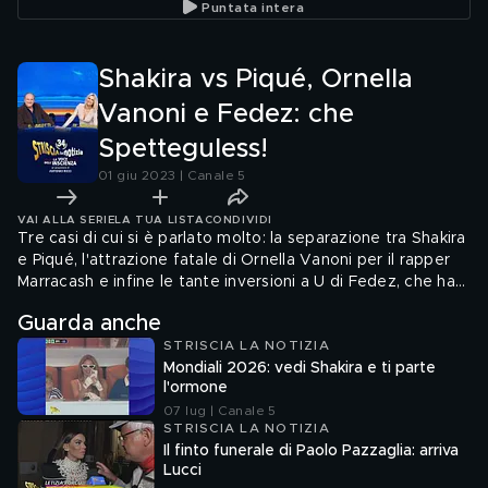
Puntata intera
Shakira vs Piqué, Ornella
Vanoni e Fedez: che
Spetteguless!
01 giu 2023 | Canale 5
VAI ALLA SERIE
LA TUA LISTA
CONDIVIDI
Tre casi di cui si è parlato molto: la separazione tra Shakira
e Piqué, l'attrazione fatale di Ornella Vanoni per il rapper
Marracash e infine le tante inversioni a U di Fedez, che ha
trascorso con la famiglia le vacanze pasquali a Dubai, dopo
Guarda anche
averne detto il peggio.
STRISCIA LA NOTIZIA
Mondiali 2026: vedi Shakira e ti parte
l'ormone
07 lug | Canale 5
STRISCIA LA NOTIZIA
Il finto funerale di Paolo Pazzaglia: arriva
Lucci