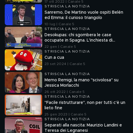
17 ott 2022 | Canale 5
STRISCIA LA NOTIZIA
Sanremo, De Martino vuole ospiti Belén
ed Emma: il curioso triangolo
10 lug | Canale 5
STRISCIA LA NOTIZIA
Desokupas: chi sgombera le case
occupate in Spagna. L'inchiesta di
Francesco Mazza
22 gen | Canale 5
STRISCIA LA NOTIZIA
Cun a cua
23 set 2024 | Canale 5
STRISCIA LA NOTIZIA
Memo Remigi, la mano "scivolosa" su
Jessica Morlacchi
26 ott 2022 | Canale 5
STRISCIA LA NOTIZIA
"Facile ristrutturare", non per tutti c'è un
lieto fine
25 gen 2023 | Canale 5
STRISCIA LA NOTIZIA
Separati alla nascita: Maurizio Landini e
Teresa dei Legnanesi