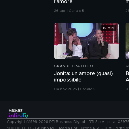
l'amore
m
26 apr | Canale 5
2
10 MIN
GRANDE FRATELLO
G
Jonita: un amore (quasi)
B
impossibile
A
P
04 nov 2025 | Canale 5
0
Copyright ©1999-2026 RTI Business Digital - RTI S.p.A.: p. iva 039
500.000.007 - Gruppo MFE Media For Europe N.V. - Tutti i diritti ris