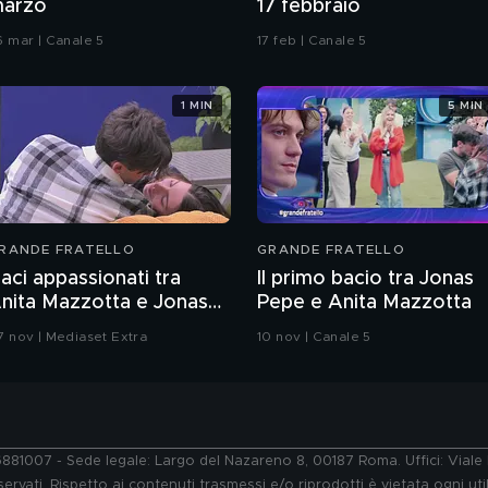
arzo
17 febbraio
6 mar | Canale 5
17 feb | Canale 5
1 MIN
5 MIN
RANDE FRATELLO
GRANDE FRATELLO
aci appassionati tra
Il primo bacio tra Jonas
nita Mazzotta e Jonas
Pepe e Anita Mazzotta
epe
7 nov | Mediaset Extra
10 nov | Canale 5
76881007 - Sede legale: Largo del Nazareno 8, 00187 Roma. Uffici: Vial
ervati. Rispetto ai contenuti trasmessi e/o riprodotti è vietata ogni uti