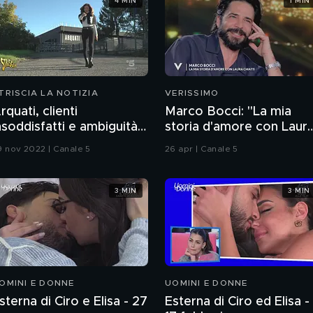
4 MIN
1 MIN
TRISCIA LA NOTIZIA
VERISSIMO
rquati, clienti
Marco Bocci: "La mia
nsoddisfatti e ambiguità
storia d'amore con Laur
on le finanziarie
Chiatti"
9 nov 2022 | Canale 5
26 apr | Canale 5
3 MIN
3 MIN
OMINI E DONNE
UOMINI E DONNE
sterna di Ciro e Elisa - 27
Esterna di Ciro ed Elisa -