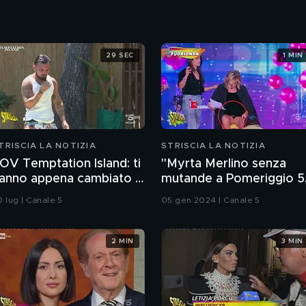
29 SEC
1 MIN
TRISCIA LA NOTIZIA
STRISCIA LA NOTIZIA
OV Temptation Island: ti
"Myrta Merlino senza
anno appena cambiato il
mutande a Pomeriggio 5
iano ferie
Sarà vero? La risposta è
0 lug | Canale 5
05 gen 2024 | Canale 5
nel fuorionda
2 MIN
3 MIN