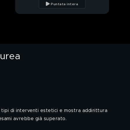
una gara per far
Puntata intera
arrivare il metano
Nuove massime:
"Cambiare si può,
basta schiacciare la
frizione"
Lo strano caso
dell'auto rimossa per
errore, venduta a un
decimo del valore
aurea
Shakira vs Piqué,
Ornella Vanoni e
Fedez: che
Spetteguless!
Matrimonio misto, si
può fare? Ecco alcune
storie
Che cosa si festeggia il
2 giugno? Chiediamolo
ai bambini
ipi di interventi estetici e mostra addirittura
 esami avrebbe già superato.
Finti siti di recupero
crediti: come non