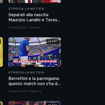
notizia
STRISCIA LA NOTIZIA
Separati alla nascita:
Maurizio Landini e Teresa
dei Legnanesi
11 mag 2023 | Canale 5
12 SEC
STRISCIA LA NOTIZIA
Berrettini e la parmigiana:
questo match non s'ha da
fare
10 gen 2023 | Canale 5