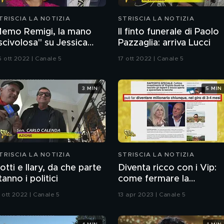
TRISCIA LA NOTIZIA
STRISCIA LA NOTIZIA
emo Remigi, la mano
Il finto funerale di Paolo
scivolosa" su Jessica
Pazzaglia: arriva Lucci
orlacchi
6 ott 2022 | Canale 5
17 ott 2022 | Canale 5
3 MIN
5 MIN
TRISCIA LA NOTIZIA
STRISCIA LA NOTIZIA
otti e Ilary, da che parte
Diventa ricco con i Vip:
tanno i politici
come fermare la
pubblicità ingannevole
 ott 2022 | Canale 5
13 apr 2023 | Canale 5