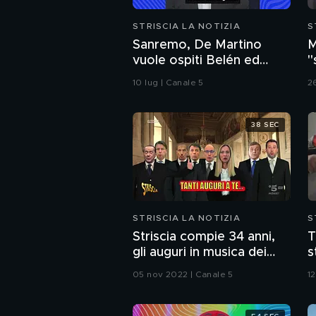
STRISCIA LA NOTIZIA
S
Sanremo, De Martino
M
vuole ospiti Belén ed
"
Emma: il curioso triangolo
M
10 lug | Canale 5
2
38 SEC
STRISCIA LA NOTIZIA
S
Striscia compie 34 anni,
T
gli auguri in musica dei
s
politici
05 nov 2022 | Canale 5
12