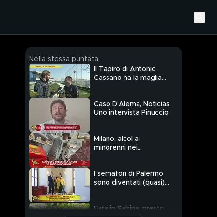
Nella stessa puntata
Il Tapiro di Antonio
Cassano ha la maglia
degli Azzurri
Caso D'Alema, Noticias
Uno intervista Pinuccio
Milano, alcol ai
minorenni nei
minimarket
I semafori di Palermo
sono diventati (quasi)
intelligenti
Fara in Sabina, presto