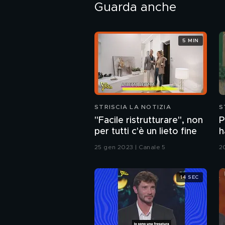
Guarda anche
5 MIN
STRISCIA LA NOTIZIA
S
"Facile ristrutturare", non
P
per tutti c'è un lieto fine
h
p
25 gen 2023 | Canale 5
2
14 SEC