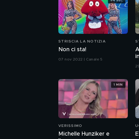
54 SEC
STRISCIA LA NOTIZIA
S
Non ci sta!
A
i
07 nov 2022 | Canale 5
c
2
1 MIN
VERISSIMO
U
Michelle Hunziker e
E