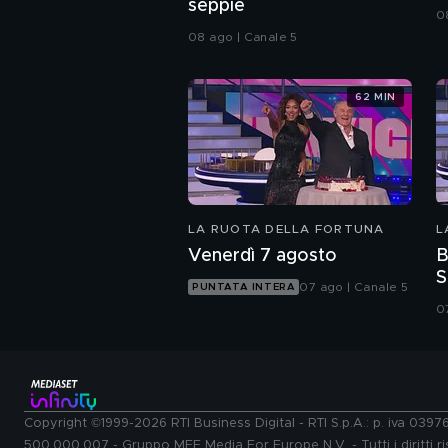
seppie
0
08 ago | Canale 5
62 MIN
LA RUOTA DELLA FORTUNA
L
Venerdì 7 agosto
B
S
07 ago | Canale 5
PUNTATA INTERA
0
Copyright ©1999-2026 RTI Business Digital - RTI S.p.A.: p. iva 039
500.000.007 - Gruppo MFE Media For Europe N.V. - Tutti i diritti ris