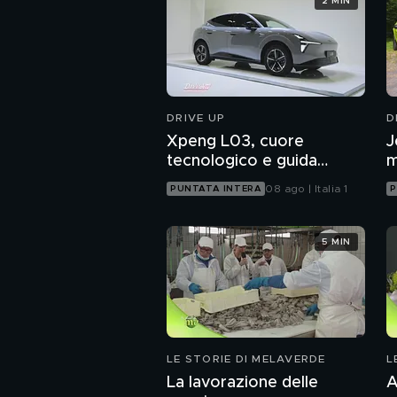
2 MIN
DRIVE UP
D
Xpeng L03, cuore
J
tecnologico e guida
m
assistita sofisticata
a
08 ago | Italia 1
PUNTATA INTERA
P
5 MIN
LE STORIE DI MELAVERDE
L
La lavorazione delle
A