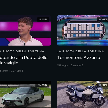
8 MIN
9 MIN
A RUOTA DELLA FORTUNA
LA RUOTA DELLA FORTUNA
doardo alla Ruota delle
Tormentoni: Azzurro
eraviglie
08 ago | Canale 5
8 ago | Canale 5
25 MIN
3 MIN