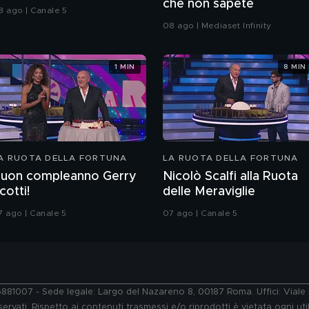
che non sapete
8 ago | Canale 5
08 ago | Mediaset Infinity
1 MIN
8 MIN
A RUOTA DELLA FORTUNA
LA RUOTA DELLA FORTUNA
uon compleanno Gerry
Nicolò Scalfi alla Ruota
cotti!
delle Meraviglie
7 ago | Canale 5
07 ago | Canale 5
76881007 - Sede legale: Largo del Nazareno 8, 00187 Roma. Uffici: Vial
ervati. Rispetto ai contenuti trasmessi e/o riprodotti è vietata ogni uti