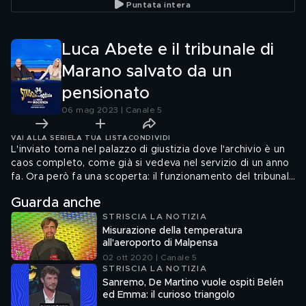
Puntata intera
Luca Abete e il tribunale di
Marano salvato da un
pensionato
06 mag 2023 | Canale 5
VAI ALLA SERIE
LA TUA LISTA
CONDIVIDI
L'inviato torna nel palazzo di giustizia dove l'archivio è un
caos completo, come già si vedeva nel servizio di un anno
fa. Ora però fa una scoperta: il funzionamento del tribunale
dipende quasi completamente dal lavoro di un ex
Guarda anche
impiegato ora in pensione, l'unico che sembra sapere
STRISCIA LA NOTIZIA
come recuperare le vecchie pratiche.
Misurazione della temperatura
all'aeroporto di Malpensa
02 ott 2020 | Canale 5
STRISCIA LA NOTIZIA
Sanremo, De Martino vuole ospiti Belén
ed Emma: il curioso triangolo