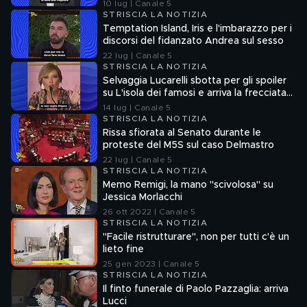
10 lug | Canale 5
STRISCIA LA NOTIZIA
Temptation Island, Iris e l'imbarazzo per i
discorsi del fidanzato Andrea sul sesso
22 lug | Canale 5
STRISCIA LA NOTIZIA
Selvaggia Lucarelli sbotta per gli spoiler
su L'isola dei famosi e arriva la frecciata
di Fedez
14 lug | Canale 5
STRISCIA LA NOTIZIA
Rissa sfiorata al Senato durante le
proteste del M5S sul caso Delmastro
22 lug | Canale 5
STRISCIA LA NOTIZIA
Memo Remigi, la mano "scivolosa" su
Jessica Morlacchi
26 ott 2022 | Canale 5
STRISCIA LA NOTIZIA
"Facile ristrutturare", non per tutti c'è un
lieto fine
25 gen 2023 | Canale 5
STRISCIA LA NOTIZIA
Il finto funerale di Paolo Pazzaglia: arriva
Lucci