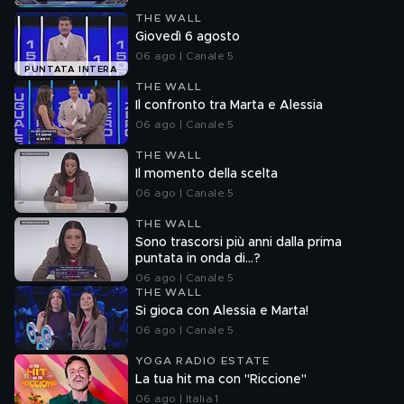
THE WALL
Giovedì 6 agosto
06 ago | Canale 5
PUNTATA INTERA
THE WALL
Il confronto tra Marta e Alessia
06 ago | Canale 5
THE WALL
Il momento della scelta
06 ago | Canale 5
THE WALL
Sono trascorsi più anni dalla prima
puntata in onda di...?
06 ago | Canale 5
THE WALL
Si gioca con Alessia e Marta!
06 ago | Canale 5
YOGA RADIO ESTATE
La tua hit ma con "Riccione"
06 ago | Italia 1