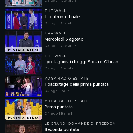
05 ago | Canale 5
THE WALL
Il confronto finale
05 ago | Canale 5
THE WALL
Mercoledì 5 agosto
05 ago | Canale 5
PUNTATA INTERA
THE WALL
I protagonisti di oggi: Sonia e O'brian
05 ago | Canale 5
YOGA RADIO ESTATE
Il backstage della prima puntata
05 ago | Italia 1
YOGA RADIO ESTATE
Prima puntata
04 ago | Italia 1
PUNTATA INTERA
LE GRANDI DOMANDE DI FREEDOM
Seconda puntata