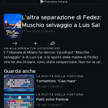
Puntata intera
L'altra separazione di Fedez:
Muschio selvaggio a Luis Sal
27 feb 2024 | Canale 5
VAI ALLA SERIE
LA TUA LISTA
CONDIVIDI
Il Tribunale di Milano ha deciso: il podcast "Muschio
selvaggio" è di Luis Sal, e le quote della madre di Fedez,
che ne era titolare, sono state sequestrate. Non ne va una
giusta al rapper, sposato (finora) con Chiara Ferragni
Guarda anche
LA RUOTA DELLA FORTUNA
Tormentoni: "Ciao mare"
06 ago | Canale 5
LA RUOTA DELLA FORTUNA
Piatti estivi: Pavlova
06 ago | Canale 5