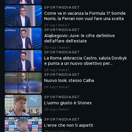
SPORTMEDIASET
Come va in vacanza la Formula 1? Sorride
Norris, la Ferrari non vuol fare una scelta
27 lug | Italia 1
SPORTMEDIASET
Alajbegovic-Juve: le cifre definitive
dell'affare dell'estate
30 lug | Italia 1
SPORTMEDIASET
La Roma abbraccia Castro, saluta Dovbyk
e punta a un nuovo obiettivo per
l'attacco
28 lug | Italia 1
SPORTMEDIASET
Nuovo look, stesso Calha
28 lug | Italia 1
SPORTMEDIASET
L'uomo giusto è Stones
28 lug | Italia 1
SPORTMEDIASET
L'eroe che non ti aspetti
29 lug | Italia 1