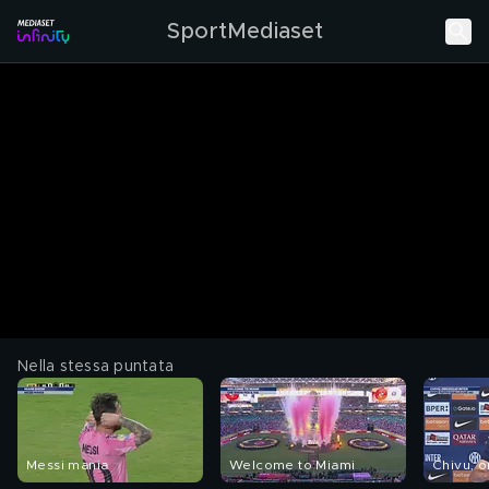
SportMediaset
Nella stessa puntata
Messi mania
Welcome to Miami
Chivu, o