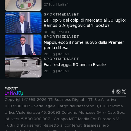
27 lug | Italia 1
SPORTMEDIASET
La Top 5 dei colpi di mercato al 30 luglio:
Ramos o Alajbegovic al 1° posto?
30 lug | Italia 1
SPORTMEDIASET
Napoli, ecco il nome nuovo dalla Premier
per la difesa
28 lug | Italia 1
SPORTMEDIASET
Fiat festeggia 50 anni in Brasile
28 lug | Italia 1
Copyright ©1999-2026 RTI Business Digital - RTI S.p.A.: p. iva
03976881007 - Sede legale: Largo del Nazareno 8, 00187 Roma.
Uffici: Viale Europa 46, 20093 Cologno Monzese (MI) - Cap. Soc.
int. vers. € 500.000.007 - Gruppo MFE Media For Europe N.V. -
Tutti i diritti riservati. Rispetto ai contenuti trasmessi e/o