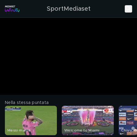
SportMediaset
Nella stessa puntata
Messi mania
Welcome to Miami
Chivu, o