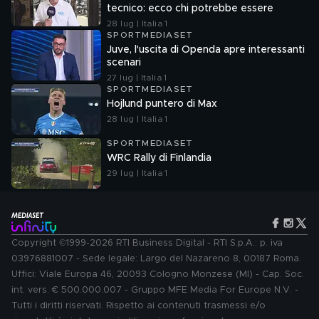
tecnico: ecco chi potrebbe essere
28 lug | Italia 1
SPORTMEDIASET
Juve, l'uscita di Openda apre interessanti
scenari
27 lug | Italia 1
SPORTMEDIASET
Hojlund puntero di Max
28 lug | Italia 1
SPORTMEDIASET
WRC Rally di Finlandia
29 lug | Italia 1
Copyright ©1999-2026 RTI Business Digital - RTI S.p.A.: p. iva
03976881007 - Sede legale: Largo del Nazareno 8, 00187 Roma.
Uffici: Viale Europa 46, 20093 Cologno Monzese (MI) - Cap. Soc.
int. vers. € 500.000.007 - Gruppo MFE Media For Europe N.V. -
Tutti i diritti riservati. Rispetto ai contenuti trasmessi e/o