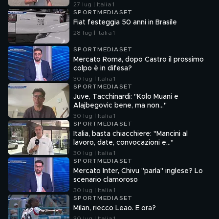
27 lug | Italia 1
SPORTMEDIASET
Fiat festeggia 50 anni in Brasile
28 lug | Italia 1
SPORTMEDIASET
Mercato Roma, dopo Castro il prossimo
colpo è in difesa?
30 lug | Italia 1
SPORTMEDIASET
Juve, Tacchinardi: "Kolo Muani e
Alajbegovic bene, ma non..."
30 lug | Italia 1
SPORTMEDIASET
Italia, basta chiacchiere: "Mancini al
lavoro, date, convocazioni e…"
30 lug | Italia 1
SPORTMEDIASET
Mercato Inter, Chivu "parla" inglese? Lo
scenario clamoroso
30 lug | Italia 1
SPORTMEDIASET
Milan, riecco Leao. E ora?
30 lug | Italia 1