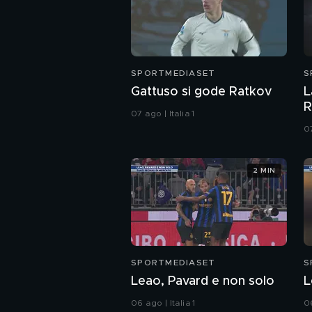
SPORTMEDIASET
S
Gattuso si gode Ratkov
L
R
07 ago | Italia 1
07
2 MIN
SPORTMEDIASET
S
Leao, Pavard e non solo
L
06 ago | Italia 1
06