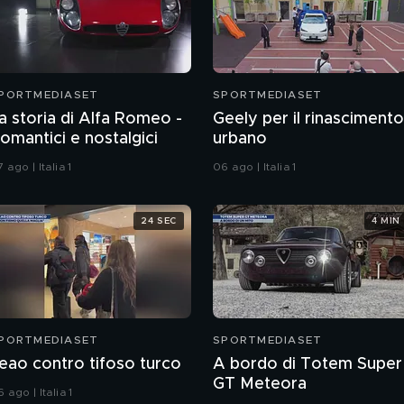
PORTMEDIASET
SPORTMEDIASET
a storia di Alfa Romeo -
Geely per il rinascimento
omantici e nostalgici
urbano
 ago | Italia 1
06 ago | Italia 1
24 SEC
4 MIN
PORTMEDIASET
SPORTMEDIASET
eao contro tifoso turco
A bordo di Totem Super
GT Meteora
 ago | Italia 1