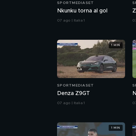
SPORTMEDIASET
S
Nkunku torna al gol
Z
07 ago | Italia 1
07
1 MIN
SPORTMEDIASET
S
Denza Z9GT
N
07 ago | Italia 1
07
1 MIN