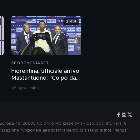
2 MIN
SPORTMEDIASET
Fiorentina, ufficiale arrivo
Mastantuono: "Colpo da
sogno"
07 ago | Italia 1
e Europa 46, 20093 Cologno Monzese (MI) - Cap. Soc. int. vers. €
lizzazione funzionale all'addestramento di sistemi di intelligenza