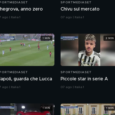
PORTMEDIASET
SPORTMEDIASET
hegrova, anno zero
Chivu sul mercato
 ago | Italia 1
07 ago | Italia 1
1 MIN
2 MIN
PORTMEDIASET
SPORTMEDIASET
apoli, guarda che Lucca
Piccole star in serie A
 ago | Italia 1
07 ago | Italia 1
1 MIN
1 MIN