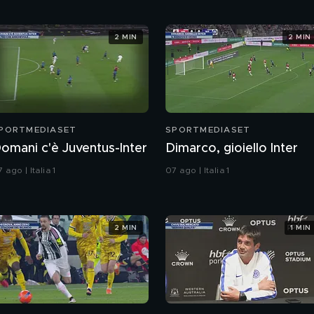
2 MIN
2 MIN
PORTMEDIASET
SPORTMEDIASET
omani c'è Juventus-Inter
Dimarco, gioiello Inter
 ago | Italia 1
07 ago | Italia 1
2 MIN
1 MIN