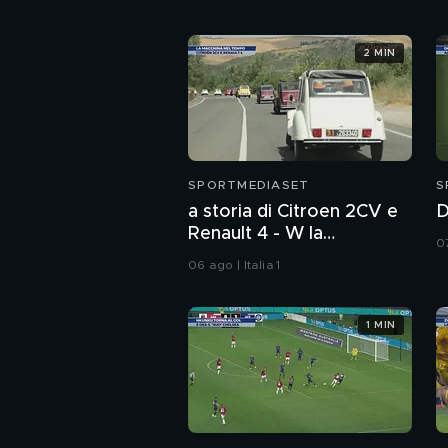
2 MIN
SPORTMEDIASET
S
a storia di Citroen 2CV e
D
Renault 4 - W la
07
rivoluzione
06 ago | Italia 1
1 MIN