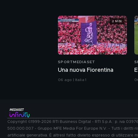
2 MIN
SPORTMEDIASET
S
Una nuova Fiorentina
E
06 ago | Italia 1
06
Copyright ©1999-2026 RTI Business Digital - RTI S.p.A.: p. iva 039
500.000.007 - Gruppo MFE Media For Europe N.V. - Tutti i diritti ris
artificiale generativa. È altresì fatto divieto espresso di utilizzare