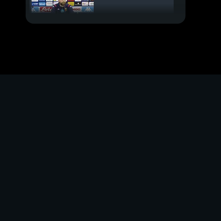
Nuova era Milan
PROSSIMO VIDEO
Barella fino al 2029
Le mosse di Milan e
Inter
Di Lorenzo è incedibile
Le altre trattative
Omaggio a Bronzetti