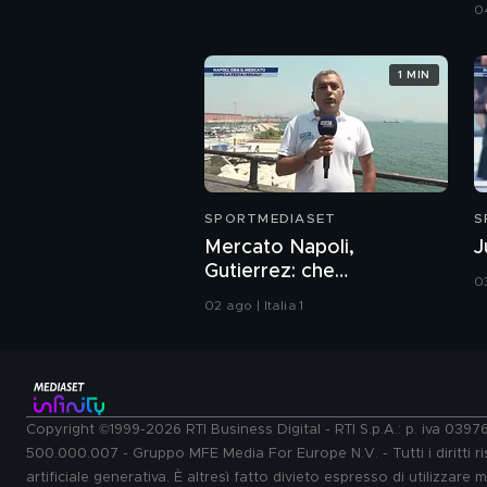
04
1 MIN
SPORTMEDIASET
S
Mercato Napoli,
J
Gutierrez: che
03
plusvalenza!
02 ago | Italia 1
Copyright ©1999-2026 RTI Business Digital - RTI S.p.A.: p. iva 039
500.000.007 - Gruppo MFE Media For Europe N.V. - Tutti i diritti ris
artificiale generativa. È altresì fatto divieto espresso di utilizzare