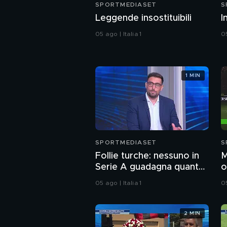
SPORTMEDIASET
S
Leggende insostituibili
I
05 ago | Italia 1
05
1 MIN
SPORTMEDIASET
S
Follie turche: nessuno in
M
Serie A guadagna quanto
o
Salah al Trabzonspor
a
05 ago | Italia 1
05
2 MIN