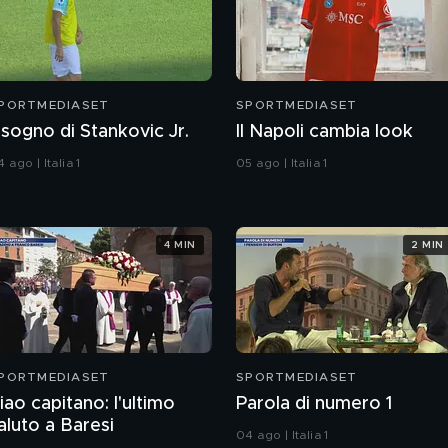
PORTMEDIASET
SPORTMEDIASET
l sogno di Stankovic Jr.
Il Napoli cambia look
 ago | Italia 1
05 ago | Italia 1
4 MIN
2 MIN
PORTMEDIASET
SPORTMEDIASET
iao capitano: l'ultimo
Parola di numero 1
aluto a Baresi
04 ago | Italia 1