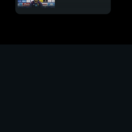
Nuova era Milan
Barella fino al 2029
Le mosse di Milan e
Inter
Di Lorenzo è incedibile
PROSSIMO VIDEO
Le altre trattative
Omaggio a Bronzetti