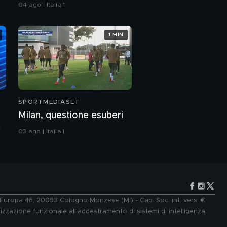
campioni in lacrime. Sono
04 ago | Italia 1
crollati, si sostenevano a
vicenda"
1 MIN
SPORTMEDIASET
Milan, questione esuberi
03 ago | Italia 1
e Europa 46, 20093 Cologno Monzese (MI) - Cap. Soc. int. vers. €
lizzazione funzionale all'addestramento di sistemi di intelligenza