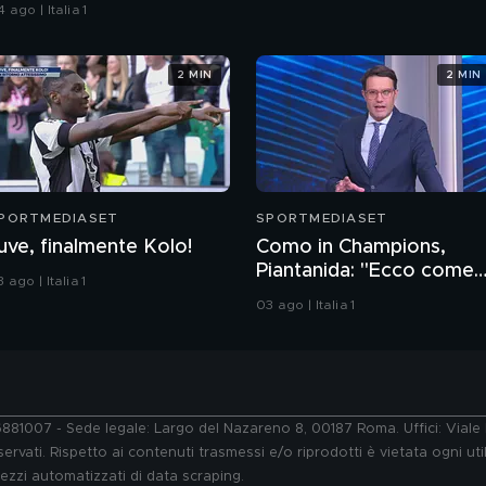
 ago | Italia 1
2 MIN
2 MIN
PORTMEDIASET
SPORTMEDIASET
uve, finalmente Kolo!
Como in Champions,
Piantanida: "Ecco come
 ago | Italia 1
stanno davvero le cose"
03 ago | Italia 1
76881007 - Sede legale: Largo del Nazareno 8, 00187 Roma. Uffici: Vial
ervati. Rispetto ai contenuti trasmessi e/o riprodotti è vietata ogni uti
 mezzi automatizzati di data scraping.