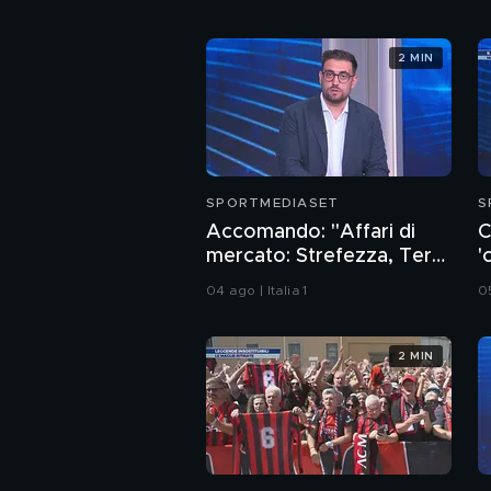
2 MIN
SPORTMEDIASET
S
Accomando: "Affari di
C
mercato: Strefezza, Ter
'
Stegen, Maldini e... il rebus
E
04 ago | Italia 1
05
Sebastiano Esposito"
2 MIN