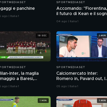
PORTMEDIASET
SPORTMEDIASET
ngaggi e panchine
Accomando: "Fiorentina
il futuro di Kean e il sog
 ago | Italia 1
Mastantuono. Ecco le
04 ago | Italia 1
mosse di Como e Roma
18 SEC
1 MIN
PORTMEDIASET
SPORTMEDIASET
ilan-Inter, la maglia
Calciomercato Inter:
maggio a Baresi,
Romero in, Pavard out, l
pplausi a minuto 6
specifiche
 ago | Italia 1
05 ago | Italia 1
1 MIN
1 MIN