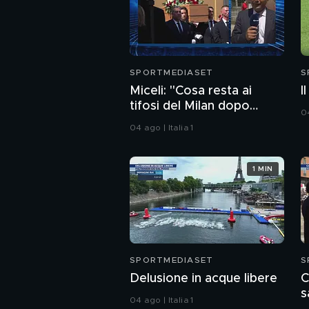
SPORTMEDIASET
S
Miceli: "Cosa resta ai
I
tifosi del Milan dopo
04
l'addio a Baresi"
04 ago | Italia 1
1 MIN
SPORTMEDIASET
S
Delusione in acque libere
C
s
04 ago | Italia 1