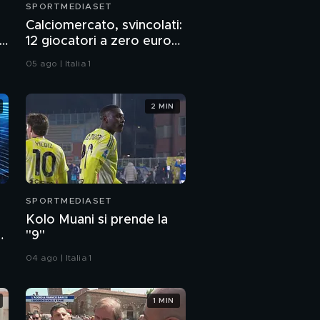
SPORTMEDIASET
,
Calciomercato, svincolati:
no
12 giocatori a zero euro
per sognare gratis
05 ago | Italia 1
"
2 MIN
SPORTMEDIASET
Kolo Muani si prende la
e
"9"
04 ago | Italia 1
1 MIN