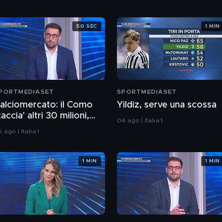
50 SEC
1 MIN
PORTMEDIASET
SPORTMEDIASET
alciomercato: il Como
Yildiz, serve una scossa
caccia' altri 30 milioni,
04 ago | Italia 1
sposito-Cagliari finita
 ago | Italia 1
1 MIN
1 MIN