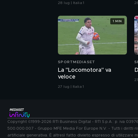
punta a un nuovo
p
28 lug | Italia 1
28
obiettivo per l'attacco
1 MIN
SPORTMEDIASET
S
La "Locomotora" va
D
veloce
27
27 lug | Italia 1
Copyright ©1999-2026 RTI Business Digital - RTI S.p.A.: p. iva 039
500.000.007 - Gruppo MFE Media For Europe N.V. - Tutti i diritti ris
artificiale generativa. È altresì fatto divieto espresso di utilizzare