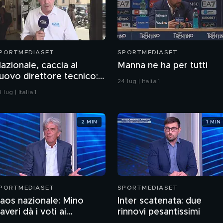
PORTMEDIASET
SPORTMEDIASET
azionale, caccia al
Manna ne ha per tutti
uovo direttore tecnico:
24 lug | Italia 1
cco chi potrebbe essere
 lug | Italia 1
2 MIN
1 MIN
PORTMEDIASET
SPORTMEDIASET
aos nazionale: Mino
Inter scatenata: due
averi dà i voti ai
rinnovi pesantissimi