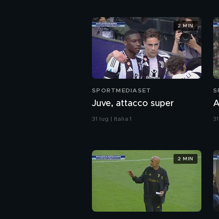
2 MIN
SPORTMEDIASET
S
Juve, attacco super
A
31 lug | Italia 1
31
2 MIN