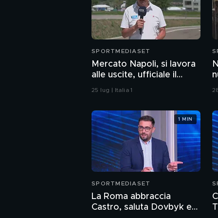
SPORTMEDIASET
S
Mercato Napoli, si lavora
N
alle uscite, ufficiale il
n
rinnovo di un giovane
e
25 lug | Italia 1
28
cresciuto nel vivaio
1 MIN
SPORTMEDIASET
S
La Roma abbraccia
C
Castro, saluta Dovbyk e
T