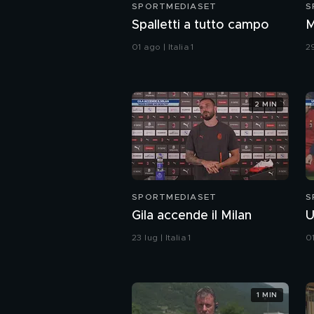
SPORTMEDIASET
S
Spalletti a tutto campo
M
01 ago | Italia 1
29
2 MIN
SPORTMEDIASET
S
Gila accende il Milan
U
23 lug | Italia 1
01
1 MIN