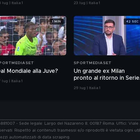
rotagonisti
 lug | Italia 1
23 lug | Italia 1
1 MIN
42 SEC
PORTMEDIASET
SPORTMEDIASET
al Mondiale alla Juve?
Un grande ex Milan
pronto al ritorno in Serie
 lug | Italia 1
A?
29 lug | Italia 1
76881007 - Sede legale: Largo del Nazareno 8, 00187 Roma. Uffici: Vial
ervati. Rispetto ai contenuti trasmessi e/o riprodotti è vietata ogni uti
 mezzi automatizzati di data scraping.