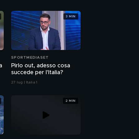
Sinner, semaforo
3 MIN
verde
1000 Miglia 2026
PROSSIMO VIDEO
SPORTMEDIASET
La calma di Antonelli
a
Pirlo out, adesso cosa
succede per l'Italia?
Renault 4 E-Tech
27 lug | Italia 1
Electric
2 MIN
Nazionale Piloti a Imola
Maserati festeggia il
centenario del
Tridente