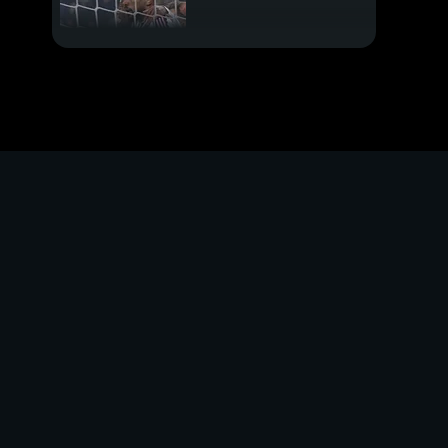
Kessie torna in Italia?
Mondiali, manca poco
Allenatori, facce
giovani
Italiani al Mondiale
Di Lorenzo per sempre
Guerra di nervi a
Madrid