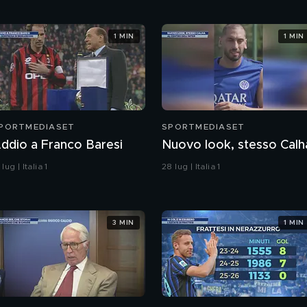
1 MIN
1 MIN
PORTMEDIASET
SPORTMEDIASET
ddio a Franco Baresi
Nuovo look, stesso Calh
 lug | Italia 1
28 lug | Italia 1
3 MIN
1 MIN