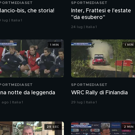
PORTMEDIASET
SPORTMEDIASET
ancio-bis, che storia!
Inter, Frattesi e l'estate
"da esubero"
 lug | Italia 1
24 lug | Italia 1
1 MIN
1 MIN
PORTMEDIASET
SPORTMEDIASET
na notte da leggenda
WRC Rally di Finlandia
 ago | Italia 1
29 lug | Italia 1
29 SEC
2 MIN