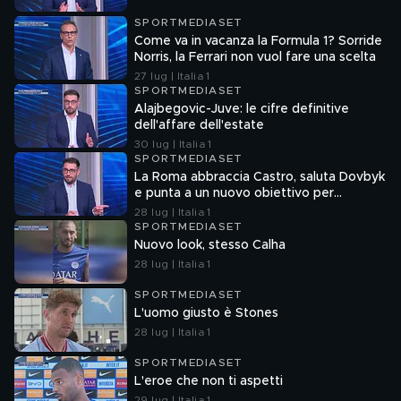
SPORTMEDIASET
Come va in vacanza la Formula 1? Sorride
Norris, la Ferrari non vuol fare una scelta
27 lug | Italia 1
SPORTMEDIASET
Alajbegovic-Juve: le cifre definitive
dell'affare dell'estate
30 lug | Italia 1
SPORTMEDIASET
La Roma abbraccia Castro, saluta Dovbyk
e punta a un nuovo obiettivo per
l'attacco
28 lug | Italia 1
SPORTMEDIASET
Nuovo look, stesso Calha
28 lug | Italia 1
SPORTMEDIASET
L'uomo giusto è Stones
28 lug | Italia 1
SPORTMEDIASET
L'eroe che non ti aspetti
29 lug | Italia 1