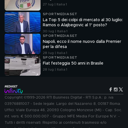
27 lug | Italia 1
SPORTMEDIASET
La Top 5 dei colpi di mercato al 30 luglio:
Ramos o Alajbegovic al 1° posto?
30 lug | Italia 1
SPORTMEDIASET
Napoli, ecco il nome nuovo dalla Premier
per la difesa
28 lug | Italia 1
SPORTMEDIASET
Fiat festeggia 50 anni in Brasile
28 lug | Italia 1
Copyright ©1999-2026 RTI Business Digital - RTI S.p.A.: p. iva
03976881007 - Sede legale: Largo del Nazareno 8, 00187 Roma.
Uffici: Viale Europa 46, 20093 Cologno Monzese (MI) - Cap. Soc.
int. vers. € 500.000.007 - Gruppo MFE Media For Europe N.V. -
Tutti i diritti riservati. Rispetto ai contenuti trasmessi e/o