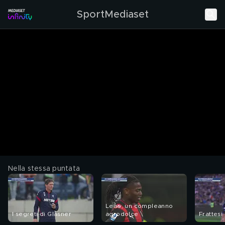
SportMediaset
Nella stessa puntata
Leao, un compleanno
I segreti di Glasner
agrodolce
Frattesi 