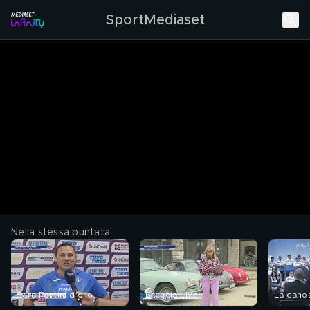
SportMediaset
Nella stessa puntata
Sara Fantini d'oro
Brescia Live
La canoa