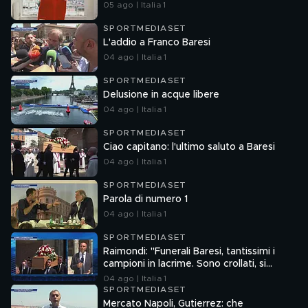
05 ago | Italia 1
SPORTMEDIASET
L'addio a Franco Baresi
04 ago | Italia 1
SPORTMEDIASET
Delusione in acque libere
04 ago | Italia 1
SPORTMEDIASET
Ciao capitano: l'ultimo saluto a Baresi
04 ago | Italia 1
SPORTMEDIASET
Parola di numero 1
04 ago | Italia 1
SPORTMEDIASET
Raimondi: "Funerali Baresi, tantissimi i
campioni in lacrime. Sono crollati, si
sostenevano a vicenda"
04 ago | Italia 1
SPORTMEDIASET
Mercato Napoli, Gutierrez: che