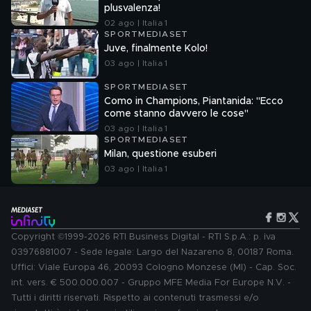
plusvalenza!
02 ago | Italia 1
SPORTMEDIASET
Juve, finalmente Kolo!
03 ago | Italia 1
SPORTMEDIASET
Como in Champions, Piantanida: "Ecco
come stanno davvero le cose"
03 ago | Italia 1
SPORTMEDIASET
Milan, questione esuberi
03 ago | Italia 1
Copyright ©1999-2026 RTI Business Digital - RTI S.p.A.: p. iva
03976881007 - Sede legale: Largo del Nazareno 8, 00187 Roma.
Uffici: Viale Europa 46, 20093 Cologno Monzese (MI) - Cap. Soc.
int. vers. € 500.000.007 - Gruppo MFE Media For Europe N.V. -
Tutti i diritti riservati. Rispetto ai contenuti trasmessi e/o