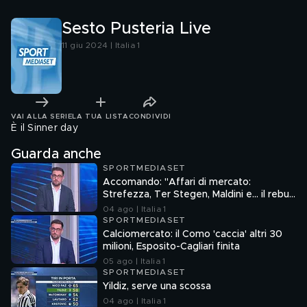
Sesto Pusteria Live
11 giu 2024 | Italia 1
VAI ALLA SERIE
LA TUA LISTA
CONDIVIDI
È il Sinner day
Guarda anche
SPORTMEDIASET
Accomando: "Affari di mercato:
Strefezza, Ter Stegen, Maldini e... il rebus
Sebastiano Esposito"
04 ago | Italia 1
SPORTMEDIASET
Calciomercato: il Como 'caccia' altri 30
milioni, Esposito-Cagliari finita
05 ago | Italia 1
SPORTMEDIASET
Yildiz, serve una scossa
04 ago | Italia 1