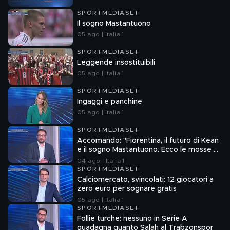
SPORTMEDIASET
Il sogno Mastantuono
05 ago | Italia 1
SPORTMEDIASET
Leggende insostituibili
05 ago | Italia 1
SPORTMEDIASET
Ingaggi e panchine
05 ago | Italia 1
SPORTMEDIASET
Accomando: "Fiorentina, il futuro di Kean
e il sogno Mastantuono. Ecco le mosse di
Como e Roma"
04 ago | Italia 1
SPORTMEDIASET
Calciomercato, svincolati: 12 giocatori a
zero euro per sognare gratis
05 ago | Italia 1
SPORTMEDIASET
Follie turche: nessuno in Serie A
guadagna quanto Salah al Trabzonspor