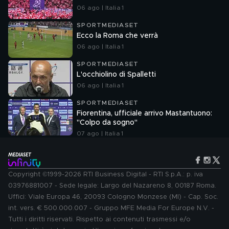
06 ago | Italia 1
SPORTMEDIASET
Ecco la Roma che verrà
06 ago | Italia 1
SPORTMEDIASET
L'occhiolino di Spalletti
06 ago | Italia 1
SPORTMEDIASET
Fiorentina, ufficiale arrivo Mastantuono:
"Colpo da sogno"
07 ago | Italia 1
Copyright ©1999-2026 RTI Business Digital - RTI S.p.A.: p. iva
03976881007 - Sede legale: Largo del Nazareno 8, 00187 Roma.
Uffici: Viale Europa 46, 20093 Cologno Monzese (MI) - Cap. Soc.
int. vers. € 500.000.007 - Gruppo MFE Media For Europe N.V. -
Tutti i diritti riservati. Rispetto ai contenuti trasmessi e/o