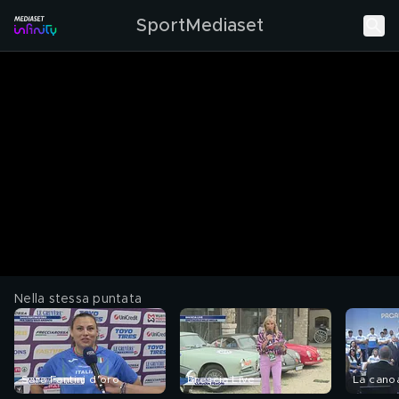
SportMediaset
Nella stessa puntata
Sara Fantini d'oro
Brescia Live
La canoa