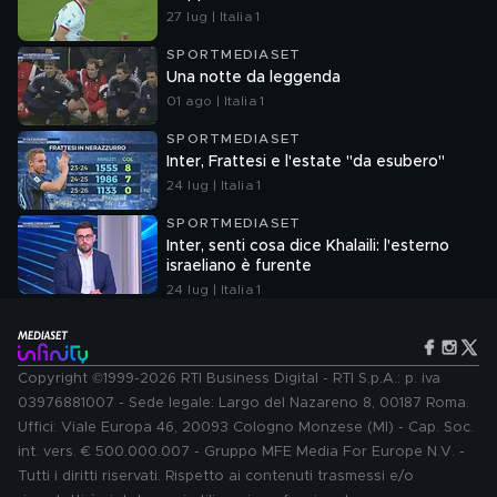
27 lug | Italia 1
SPORTMEDIASET
Una notte da leggenda
01 ago | Italia 1
SPORTMEDIASET
Inter, Frattesi e l'estate "da esubero"
24 lug | Italia 1
SPORTMEDIASET
Inter, senti cosa dice Khalaili: l'esterno
israeliano è furente
24 lug | Italia 1
Copyright ©1999-2026 RTI Business Digital - RTI S.p.A.: p. iva
03976881007 - Sede legale: Largo del Nazareno 8, 00187 Roma.
Uffici: Viale Europa 46, 20093 Cologno Monzese (MI) - Cap. Soc.
int. vers. € 500.000.007 - Gruppo MFE Media For Europe N.V. -
Tutti i diritti riservati. Rispetto ai contenuti trasmessi e/o