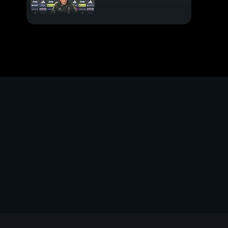
Spalletti e il mercato
Milan, momento
delicato
Rincorsa Champions
Roma
Lukaku, addio vicino
Kvara da pallone d'oro:
i numeri da marziano"
Real Madrid nella
bufera