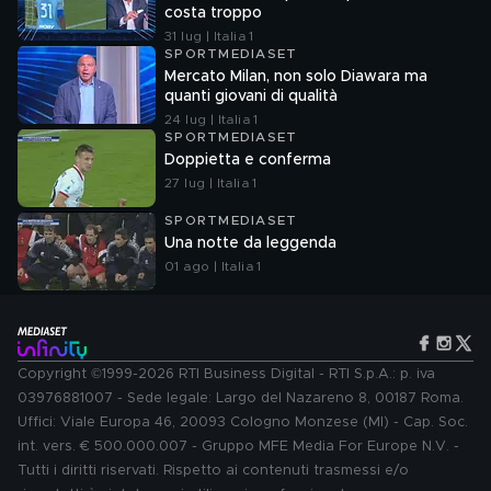
costa troppo
31 lug | Italia 1
SPORTMEDIASET
Mercato Milan, non solo Diawara ma
quanti giovani di qualità
24 lug | Italia 1
SPORTMEDIASET
Doppietta e conferma
27 lug | Italia 1
SPORTMEDIASET
Una notte da leggenda
01 ago | Italia 1
Copyright ©1999-2026 RTI Business Digital - RTI S.p.A.: p. iva
03976881007 - Sede legale: Largo del Nazareno 8, 00187 Roma.
Uffici: Viale Europa 46, 20093 Cologno Monzese (MI) - Cap. Soc.
int. vers. € 500.000.007 - Gruppo MFE Media For Europe N.V. -
Tutti i diritti riservati. Rispetto ai contenuti trasmessi e/o