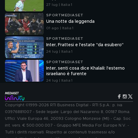
27 lug | Italia 1
SPORTMEDIASET
Una notte da leggenda
01 ago | Italia 1
SPORTMEDIASET
Inter, Frattesi e l'estate "da esubero"
24 lug | Italia 1
SPORTMEDIASET
Inter, senti cosa dice Khalaili: l'esterno
israeliano è furente
24 lug | Italia 1
Copyright ©1999-2026 RTI Business Digital - RTI S.p.A.: p. iva
03976881007 - Sede legale: Largo del Nazareno 8, 00187 Roma.
Uffici: Viale Europa 46, 20093 Cologno Monzese (MI) - Cap. Soc.
int. vers. € 500.000.007 - Gruppo MFE Media For Europe N.V. -
Tutti i diritti riservati. Rispetto ai contenuti trasmessi e/o