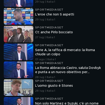
29 lug | Italia 1
SPORTMEDIASET
L'eroe che non ti aspetti
29 lug | Italia 1
SPORTMEDIASET
Ct: anche Pirlo bocciato
27 lug | Italia 1
SPORTMEDIASET
Serie A, la raffica di mercato: la Roma
chiude un colpo
01 ago | Italia 1
SPORTMEDIASET
La Roma abbraccia Castro, saluta Dovbyk
e punta a un nuovo obiettivo per
l'attacco
28 lug | Italia 1
SPORTMEDIASET
L'uomo giusto è Stones
28 lug | Italia 1
SPORTMEDIASET
Non solo Martinez e Suzuki, c'è un nome