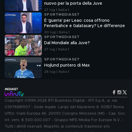
nuovo per la porta della Juve
27 lug | Italia 1
SPORTMEDIASET
È 'guerra' per Leao: cosa offrono
Fenerbahce e Galatasary? Le differenze
30 lug | Italia 1
SPORTMEDIASET
Dal Mondiale alla Juve?
27 lug | Italia 1
SPORTMEDIASET
Hojlund puntero di Max
28 lug | Italia 1
Copyright ©1999-2026 RTI Business Digital - RTI S.p.A.: p. iva
03976881007 - Sede legale: Largo del Nazareno 8, 00187 Roma.
Uffici: Viale Europa 46, 20093 Cologno Monzese (MI) - Cap. Soc.
int. vers. € 500.000.007 - Gruppo MFE Media For Europe N.V. -
Tutti i diritti riservati. Rispetto ai contenuti trasmessi e/o