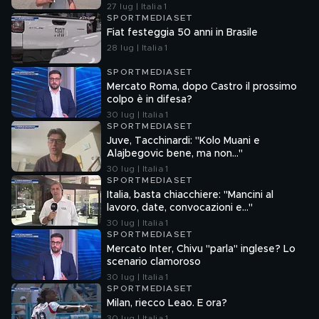
27 lug | Italia 1
SPORTMEDIASET
Fiat festeggia 50 anni in Brasile
28 lug | Italia 1
SPORTMEDIASET
Mercato Roma, dopo Castro il prossimo
colpo è in difesa?
30 lug | Italia 1
SPORTMEDIASET
Juve, Tacchinardi: "Kolo Muani e
Alajbegovic bene, ma non..."
30 lug | Italia 1
SPORTMEDIASET
Italia, basta chiacchiere: "Mancini al
lavoro, date, convocazioni e…"
30 lug | Italia 1
SPORTMEDIASET
Mercato Inter, Chivu "parla" inglese? Lo
scenario clamoroso
30 lug | Italia 1
SPORTMEDIASET
Milan, riecco Leao. E ora?
30 lug | Italia 1