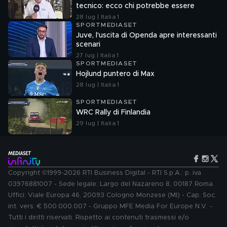
tecnico: ecco chi potrebbe essere
28 lug | Italia 1
SPORTMEDIASET
Juve, l'uscita di Openda apre interessanti
scenari
27 lug | Italia 1
SPORTMEDIASET
Hojlund puntero di Max
28 lug | Italia 1
SPORTMEDIASET
WRC Rally di Finlandia
29 lug | Italia 1
Copyright ©1999-2026 RTI Business Digital - RTI S.p.A.: p. iva
03976881007 - Sede legale: Largo del Nazareno 8, 00187 Roma.
Uffici: Viale Europa 46, 20093 Cologno Monzese (MI) - Cap. Soc.
int. vers. € 500.000.007 - Gruppo MFE Media For Europe N.V. -
Tutti i diritti riservati. Rispetto ai contenuti trasmessi e/o