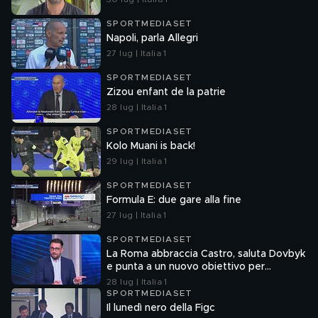
SPORTMEDIASET
Napoli, parla Allegri
27 lug | Italia 1
SPORTMEDIASET
Zizou enfant de la patrie
28 lug | Italia 1
SPORTMEDIASET
Kolo Muani is back!
29 lug | Italia 1
SPORTMEDIASET
Formula E: due gare alla fine
27 lug | Italia 1
SPORTMEDIASET
La Roma abbraccia Castro, saluta Dovbyk
e punta a un nuovo obiettivo per
l'attacco
28 lug | Italia 1
SPORTMEDIASET
Il lunedì nero della Figc