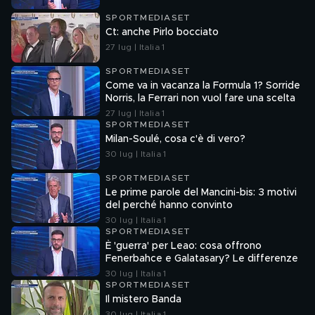
SPORTMEDIASET
Ct: anche Pirlo bocciato
27 lug | Italia 1
SPORTMEDIASET
Come va in vacanza la Formula 1? Sorride
Norris, la Ferrari non vuol fare una scelta
27 lug | Italia 1
SPORTMEDIASET
Milan-Soulé, cosa c'è di vero?
30 lug | Italia 1
SPORTMEDIASET
Le prime parole del Mancini-bis: 3 motivi
del perché hanno convinto
30 lug | Italia 1
SPORTMEDIASET
È 'guerra' per Leao: cosa offrono
Fenerbahce e Galatasary? Le differenze
30 lug | Italia 1
SPORTMEDIASET
Il mistero Banda
30 lug | Italia 1