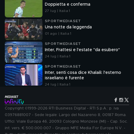
Doppietta e conferma
27 lug | Italia 1
SPORTMEDIASET
Una notte da leggenda
01 ago | Italia 1
SPORTMEDIASET
Inter, Frattesi e l'estate "da esubero"
24 lug | Italia 1
SPORTMEDIASET
Inter, senti cosa dice Khalaili: l'esterno
israeliano è furente
24 lug | Italia 1
Copyright ©1999-2026 RTI Business Digital - RTI S.p.A.: p. iva
03976881007 - Sede legale: Largo del Nazareno 8, 00187 Roma.
Uffici: Viale Europa 46, 20093 Cologno Monzese (MI) - Cap. Soc.
int. vers. € 500.000.007 - Gruppo MFE Media For Europe N.V. -