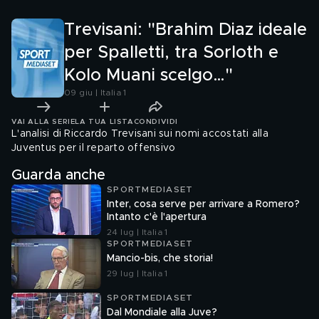
Trevisani: "Brahim Diaz ideale
per Spalletti, tra Sorloth e
Kolo Muani scelgo…"
09 giu | Italia 1
VAI ALLA SERIE
LA TUA LISTA
CONDIVIDI
L'analisi di Riccardo Trevisani sui nomi accostati alla
Juventus per il reparto offensivo
Guarda anche
SPORTMEDIASET
Inter, cosa serve per arrivare a Romero?
Intanto c'è l'apertura
24 lug | Italia 1
SPORTMEDIASET
Mancio-bis, che storia!
29 lug | Italia 1
SPORTMEDIASET
Dal Mondiale alla Juve?