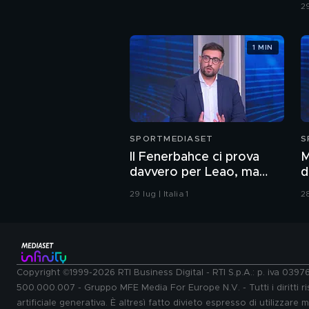
29
1 MIN
SPORTMEDIASET
S
Il Fenerbahce ci prova
M
davvero per Leao, ma
d
attenzione al derby turco
29 lug | Italia 1
28
Copyright ©1999-2026 RTI Business Digital - RTI S.p.A.: p. iva 039
500.000.007 - Gruppo MFE Media For Europe N.V. - Tutti i diritti ris
artificiale generativa. È altresì fatto divieto espresso di utilizzare