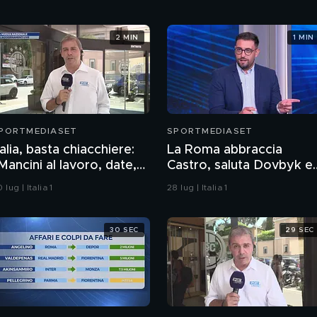
2 MIN
1 MIN
PORTMEDIASET
SPORTMEDIASET
talia, basta chiacchiere:
La Roma abbraccia
Mancini al lavoro, date,
Castro, saluta Dovbyk e
onvocazioni e…"
punta a un nuovo
 lug | Italia 1
28 lug | Italia 1
obiettivo per l'attacco
30 SEC
29 SEC