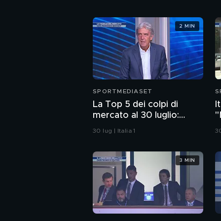
2 MIN
SPORTMEDIASET
S
La Top 5 dei colpi di
I
mercato al 30 luglio:
"
Ramos o Alajbegovic al 1°
c
30 lug | Italia 1
30
posto?
3 MIN