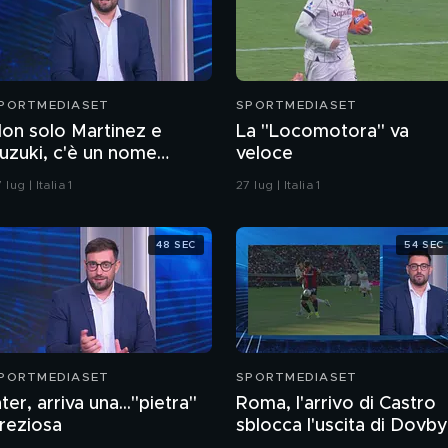
PORTMEDIASET
SPORTMEDIASET
on solo Martinez e
La "Locomotora" va
uzuki, c'è un nome
veloce
uovo per la porta della
 lug | Italia 1
27 lug | Italia 1
uve
48 SEC
54 SEC
PORTMEDIASET
SPORTMEDIASET
nter, arriva una..."pietra"
Roma, l'arrivo di Castro
reziosa
sblocca l'uscita di Dovb