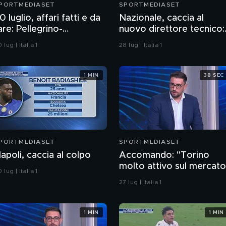
PORTMEDIASET
SPORTMEDIASET
0 luglio, affari fatti e da
Nazionale, caccia al
are: Pellegrino-
nuovo direttore tecnico:
iorentina, intesa
ecco chi potrebbe esser
 lug | Italia 1
28 lug | Italia 1
1 MIN
38 SEC
PORTMEDIASET
SPORTMEDIASET
apoli, caccia al colpo
Accomando: "Torino
molto attivo sul mercato
 lug | Italia 1
colpo da 120 milioni per i
27 lug | Italia 1
Real Madrid"
1 MIN
1 MIN