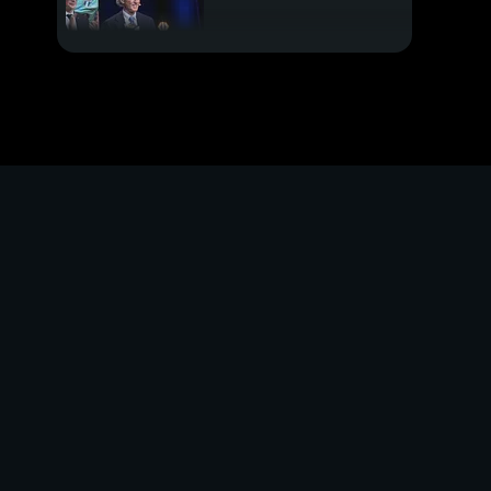
Juve, Chiesa si offre
Totti: "Non pensavo
alla Roma in
Champions. Yildiz? I
numeri 10 sono altri..."
Certi amori non
finiscono
Riscattato Alisson
Santos
Braida, cuore
rossonero
Leao, espulso in
amichevole