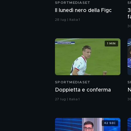
SPORTMEDIASET
S
Il lunedì nero della Figc
3
f
28 lug | Italia 1
F
30
1 MIN
SPORTMEDIASET
S
Doppietta e conferma
N
27 lug | Italia 1
30
42 SEC