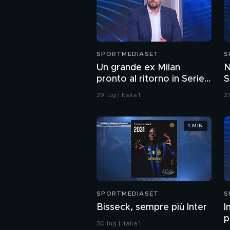
SPORTMEDIASET
S
Un grande ex Milan
N
pronto al ritorno in Serie
S
A?
n
29 lug | Italia 1
27
J
1 MIN
SPORTMEDIASET
S
Bisseck, sempre più Inter
I
p
30 lug | Italia 1