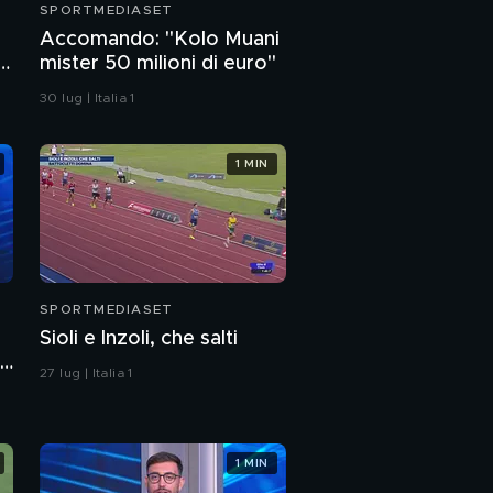
SPORTMEDIASET
Accomando: "Kolo Muani
mister 50 milioni di euro"
e
30 lug | Italia 1
1 MIN
SPORTMEDIASET
Sioli e Inzoli, che salti
,
27 lug | Italia 1
l
1 MIN