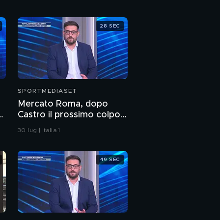
F1, Antonelli in pole
28 SEC
SPORTMEDIASET
Mercato Roma, dopo
Castro il prossimo colpo
è in difesa?
30 lug | Italia 1
49 SEC