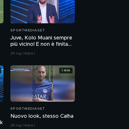
SPORTMEDIASET
Juve, Kolo Muani sempre
più vicino! E non è finita
qui
29 lug | Italia 1
1 MIN
SPORTMEDIASET
Nuovo look, stesso Calha
yk
28 lug | Italia 1