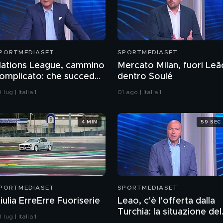
PORTMEDIASET
SPORTMEDIASET
ations League, cammino
Mercato Milan, fuori Leã
omplicato: che succede
dentro Soulé
e retrocediamo?
 lug | Italia 1
01 ago | Italia 1
4 MIN
59 SEC
PORTMEDIASET
SPORTMEDIASET
iulia ErreErre Fuoriserie
Leao, c'è l'offerta dalla
Turchia: la situazione del
 lug | Italia 1