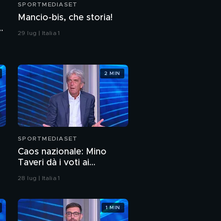
SPORTMEDIASET
Mancio-bis, che storia!
29 lug | Italia 1
2 MIN
SPORTMEDIASET
Caos nazionale: Mino
Taveri dà i voti ai
protagonisti
28 lug | Italia 1
1 MIN