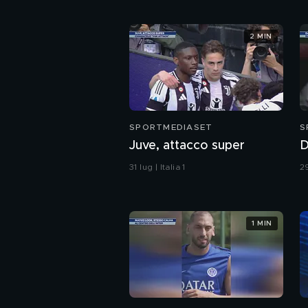
2 MIN
SPORTMEDIASET
S
Juve, attacco super
D
31 lug | Italia 1
29
1 MIN