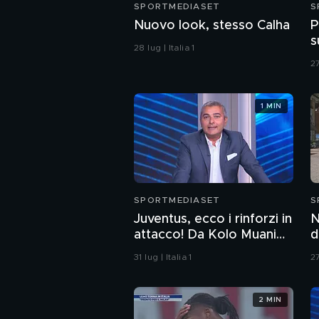
SPORTMEDIASET
S
Nuovo look, stesso Calha
P
s
28 lug | Italia 1
27
1 MIN
SPORTMEDIASET
S
Juventus, ecco i rinforzi in
N
attacco! Da Kolo Muani
d
ad Alajbegovic e un nome
L
31 lug | Italia 1
27
a sorpresa
2 MIN