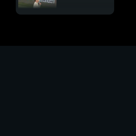
Leao, serve una svolta
Venezia torna in serie
A
Domani finale a Madrid