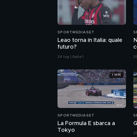
SPORTMEDIASET
S
Leao torna in Italia: quale
N
futuro?
c
s
24 lug | Italia 1
29
1 MIN
SPORTMEDIASET
S
La Formula E sbarca a
G
Tokyo
28