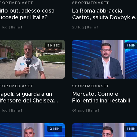
PORTMEDIASET
SPORTMEDIASET
irlo out, adesso cosa
La Roma abbraccia
uccede per l'Italia?
Castro, saluta Dovbyk e
punta a un nuovo
 lug | Italia 1
28 lug | Italia 1
obiettivo per l'attacco
59 SEC
1 MIN
PORTMEDIASET
SPORTMEDIASET
apoli, si guarda a un
Mercato, Como e
ifensore del Chelsea:
Fiorentina inarrestabili
ucca verso l'uscita
 lug | Italia 1
01 ago | Italia 1
2 MIN
1 MIN