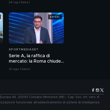
24 lug | Italia 1
54 SEC
SPORTMEDIASET
Serie A, la raffica di
mercato: la Roma chiude
un colpo
01 ago | Italia 1
e Europa 46, 20093 Cologno Monzese (MI) - Cap. Soc. int. vers. €
lizzazione funzionale all'addestramento di sistemi di intelligenza