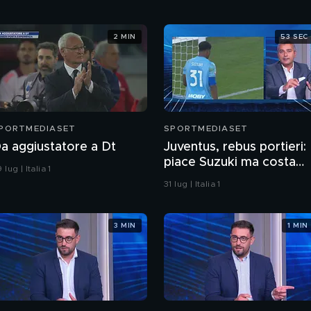
2 MIN
53 SEC
PORTMEDIASET
SPORTMEDIASET
a aggiustatore a Dt
Juventus, rebus portieri:
piace Suzuki ma costa
 lug | Italia 1
troppo
31 lug | Italia 1
3 MIN
1 MIN