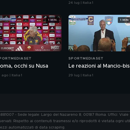
portoghese
24 lug | Italia 1
1 MIN
1 MIN
PORTMEDIASET
SPORTMEDIASET
oma, occhi su Nusa
Le reazioni al Mancio-bis
 ago | Italia 1
29 lug | Italia 1
76881007 - Sede legale: Largo del Nazareno 8, 00187 Roma. Uffici: Vial
ervati. Rispetto ai contenuti trasmessi e/o riprodotti è vietata ogni uti
 mezzi automatizzati di data scraping.