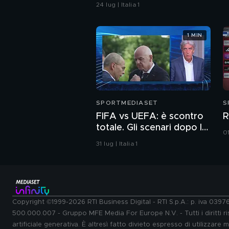
24 lug | Italia 1
1 MIN
SPORTMEDIASET
S
FIFA vs UEFA: è scontro
R
totale. Gli scenari dopo la
01
proposta di boicottaggio
31 lug | Italia 1
Copyright ©1999-2026 RTI Business Digital - RTI S.p.A.: p. iva 039
500.000.007 - Gruppo MFE Media For Europe N.V. - Tutti i diritti ris
artificiale generativa. È altresì fatto divieto espresso di utilizzare